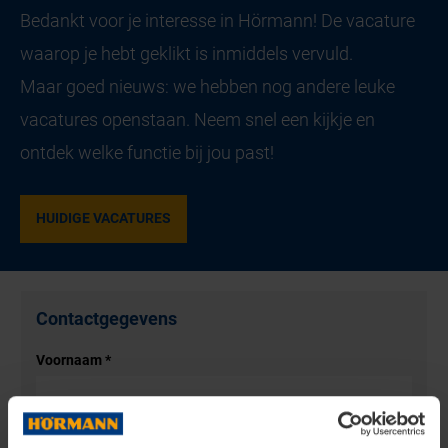
Bedankt voor je interesse in Hörmann! De vacature
waarop je hebt geklikt is inmiddels vervuld.
Maar goed nieuws: we hebben nog andere leuke
vacatures openstaan. Neem snel een kijkje en
ontdek welke functie bij jou past!
HUIDIGE VACATURES
Contactgegevens
Voornaam
*