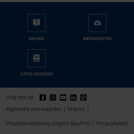
NIEUWS
ME­DIA­CEN­TER
CA­TA­LO­GUS­SEN
Volg ons op:
Algemene voorwaarden
Imprint
Prestatieverklaring volgens BauPVO
Privacybeleid