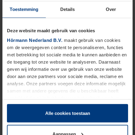
Achternaam
*
Toestemming
Details
Over
Deze website maakt gebruik van cookies
E-mailadres
*
Hörmann Nederland B.V.
maakt gebruik van cookies
om de weergegeven content te personaliseren, functies
met betrekking tot sociale media te kunnen aanbieden en
Telefoonnummer
*
de toegang tot onze website te analyseren. Daarnaast
geven wij informatie over uw gebruik van onze website
door aan onze partners voor sociale media, reclame en
analyse. Onze partners voegen deze informatie mogelijk
samen met andere gegevens die u beschikbaar heeft
Informatie over de vacature
gesteld of die zij in het kader van het gebruik van hun
dienstverlening hebben verzameld.
Upload hier je motivatiebrief (alleen PDF, max. 4MB)
*
Juridisch zijn wij gerechtigd om cookies op uw computer
Alle cookies toestaan
op te slaan voor zover dit voor een correcte werking van
onze pagina's absoluut noodzakelijk is. Voor alle andere
Aanpassen
soorten cookies is uw toestemming vereist. Uw