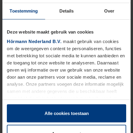
klassieke en moderne architectuur, is maatwerk de
Toestemming
Details
Over
sleutel. U kunt kiezen uit een breed aanbod kleuren,
structuren en designs. Of u nu houdt van een
warme houtlook of een strakke afwerking in
Deze website maakt gebruik van cookies
antraciet of grijs, de juiste keuze zorgt voor een
Hörmann Nederland B.V.
maakt gebruik van cookies
om de weergegeven content te personaliseren, functies
harmonieus geheel met uw woning. Voeg hier aan
met betrekking tot sociale media te kunnen aanbieden en
toe de mogelijkheid van ramen, sierlijsten of
de toegang tot onze website te analyseren. Daarnaast
geven wij informatie over uw gebruik van onze website
handgrepen, en u creëert een deur die echt bij u
door aan onze partners voor sociale media, reclame en
past.
analyse. Onze partners voegen deze informatie mogelijk
samen met andere gegevens die u beschikbaar heeft
gesteld of die zij in het kader van het gebruik van hun
Onderhoudsarme garagedeuren in
dienstverlening hebben verzameld.
Arnhem
Juridisch zijn wij gerechtigd om cookies op uw computer
Alle cookies toestaan
op te slaan voor zover dit voor een correcte werking van
Het weer vraagt om robuuste oplossingen.
onze pagina's absoluut noodzakelijk is. Voor alle andere