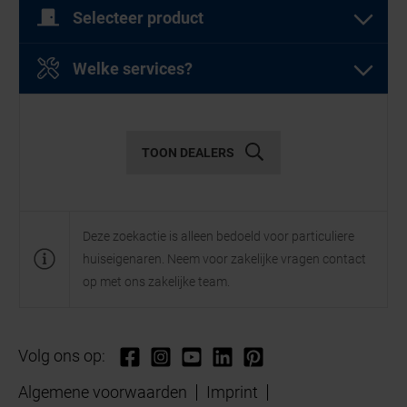
Selecteer product
Selecteer een of meer producten
Welke services?
Selecteer een of meer diensten
Garagedeuren
TOON DEALERS
Diensten
Deze zoekactie is alleen bedoeld voor particuliere
huiseigenaren. Neem voor zakelijke vragen contact
Openslaande
Garagesectionaaldeuren
op met ons zakelijke team.
garagedeuren
Showroom
Onderdelen
Volg ons op:
Buitendeuren
Algemene voorwaarden
Imprint