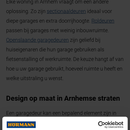
Elke woning in Arnhem vraagt om een andere
oplossing. Zo zijn
sectionaaldeuren
ideaal voor
diepe garages en extra doorrijhoogte.
Roldeuren
passen bij garages met weinig inbouwruimte.
Openslaande garagedeuren
zijn geliefd bij
huiseigenaren die hun garage gebruiken als
fietsenstalling of werkruimte. De keuze hangt af van
hoe u uw garage gebruikt, hoeveel ruimte u heeft en
welke uitstraling u wenst.
Design op maat in Arnhemse straten
Een garagedeur kan een bepalend element zijn in
het straatbeeld. In Arnhem, met zijn mix van