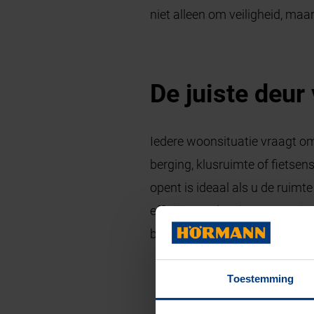
niet alleen om veiligheid, ma
De juiste deur
Iedere woonsituatie vraagt o
berging, klusruimte of fietsen
opent is ideaal als u de ruimt
efficiënte oplossing. Voor wie
bijzonder praktisch. Bij elk t
Toestemming