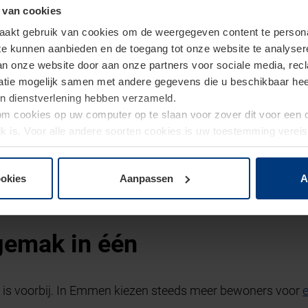
 van cookies
akt gebruik van cookies om de weergegeven content te personal
 te kunnen aanbieden en de toegang tot onze website te analyse
van onze website door aan onze partners voor sociale media, re
tie mogelijk samen met andere gegevens die u beschikbaar heeft 
un dienstverlening hebben verzameld.
d om cookies op uw computer op te slaan voor zover dit voor een
jk is. Voor alle andere soorten cookies is uw toestemming verei
 de cookies op pagina
privacyverklaring
op onze website wijzige
ookies
Aanpassen
A
gemak in één
 is voorbij. In Emmen kiezen steeds meer bewoners voor