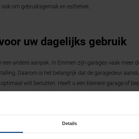
ar ook om gebruiksgemak en esthetiek.
 voor uw dagelijks gebruik
m een andere aanpak. In Emmen zijn garages vaak meer dan
stalling. Daarom is het belangrijk dat de garagedeur aanslu
e optimaal wilt benutten. Heeft u een kleinere garage of be
 de garage meerdere keren per dag gebruikt, bijvoorbeeld lo
ype deur kunt u kiezen voor extra isolatie en inbraakweren
Details