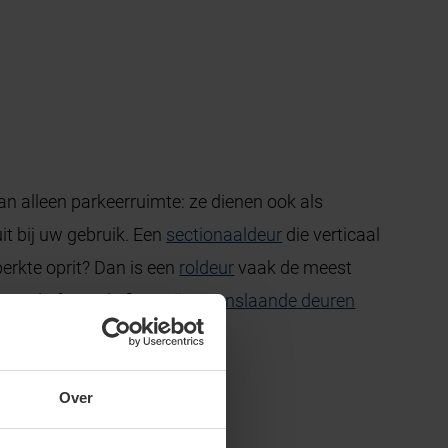
 alleen parkeerruimte: ze dienen ook als
it bij uw gebruik. Een
sectionaaldeur
die verticaal
perkte oprit? Dan is een
roldeur
vaak de meest
pend of met de fiets, zijn
openslaande deuren
de eigenschappen.
Over