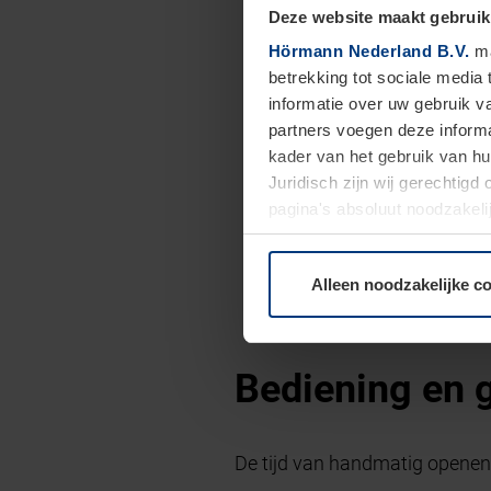
Deze website maakt gebruik
Hörmann Nederland B.V.
ma
betrekking tot sociale media
informatie over uw gebruik 
partners voegen deze informa
kader van het gebruik van h
Juridisch zijn wij gerechtig
pagina's absoluut noodzakeli
elk moment bij de uitleg van
Alleen noodzakelijke c
Bediening en 
De tijd van handmatig openen