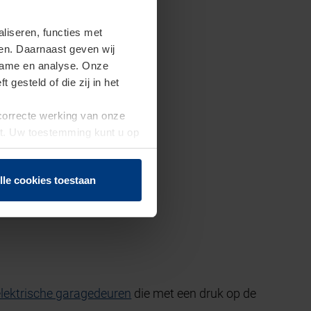
iseren, functies met
ren. Daarnaast geven wij
clame en analyse. Onze
gesteld of die zij in het
 correcte werking van onze
st. Uw toestemming kunt u op
n of herroepen.
lle cookies toestaan
elektrische garagedeuren
die met een druk op de