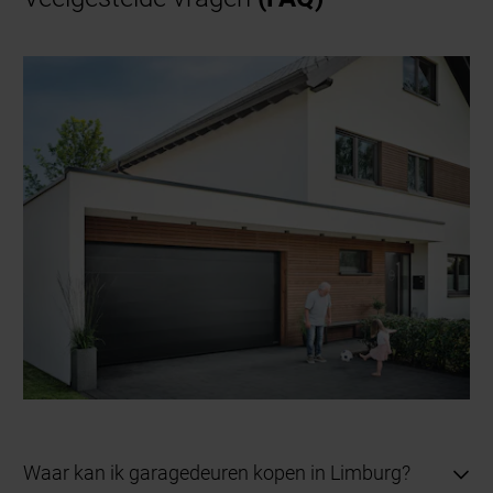
Buitendeuren
Voordeuren
Achterdeuren
Binnendeuren
Waar kan ik garagedeuren kopen in Limburg?