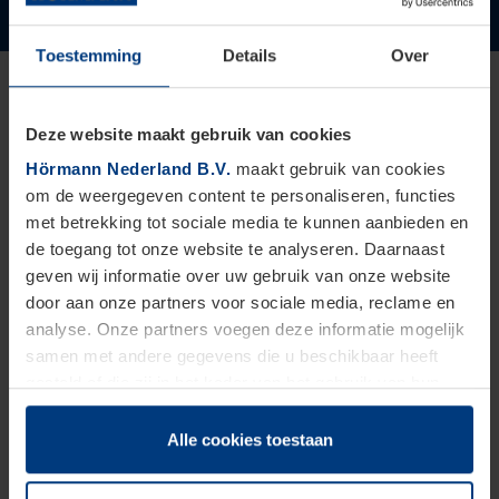
Toestemming
Details
Over
Deze website maakt gebruik van cookies
Hörmann Nederland B.V.
maakt gebruik van cookies
om de weergegeven content te personaliseren, functies
met betrekking tot sociale media te kunnen aanbieden en
de toegang tot onze website te analyseren. Daarnaast
geven wij informatie over uw gebruik van onze website
door aan onze partners voor sociale media, reclame en
analyse. Onze partners voegen deze informatie mogelijk
samen met andere gegevens die u beschikbaar heeft
gesteld of die zij in het kader van het gebruik van hun
dienstverlening hebben verzameld.
Juridisch zijn wij gerechtigd om cookies op uw computer
Alle cookies toestaan
Vind uw garagedeur
in Limburg
op te slaan voor zover dit voor een correcte werking van
onze pagina's absoluut noodzakelijk is. Voor alle andere