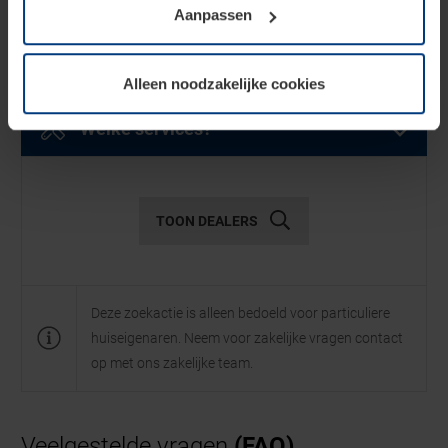
Vind verkooppunt
Aanpassen
soorten cookies is uw toestemming vereist. Uw
toestemming kunt u op elk moment bij de uitleg van de
cookies op pagina
privacyverklaring
op onze website
Selecteer product
Alleen noodzakelijke cookies
wijzigen of herroepen.
Selecteer een of meer producten
Welke services?
Selecteer een of meer diensten
Garagedeuren
TOON DEALERS
Diensten
Deze zoekactie is alleen bedoeld voor particuliere
huiseigenaren. Neem voor zakelijke vragen contact
Openslaande
Garagesectionaaldeuren
op met ons zakelijke team.
garagedeuren
Showroom
Onderdelen
Veelgestelde vragen
(FAQ)