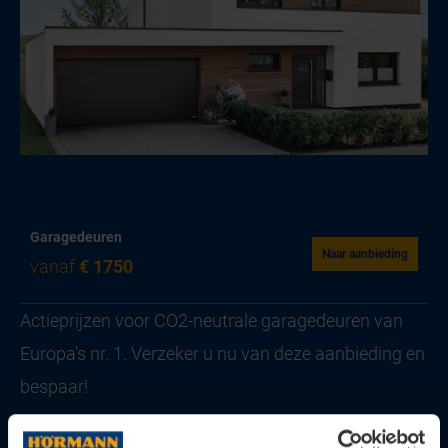
Garagedeuren
Naar aanbieding
vanaf
€ 1750
Actieprijzen voor CO2-neutrale garagedeuren van
Europa's nr. 1. Verzeker u nu van deze aanbieding en
bespaar!
Geldig t/m 31 december 2026.