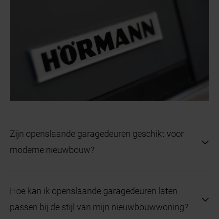
Zijn openslaande garagedeuren geschikt voor
moderne nieuwbouw?
Ja, openslaande garagedeuren kunnen zowel in
Hoe kan ik openslaande garagedeuren laten
moderne als traditionele nieuwbouwwoningen
passen bij de stijl van mijn nieuwbouwwoning?
worden gebruikt. Door te kiezen voor een moderne