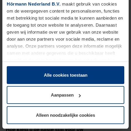
Bovendien kunnen ze worden uitgerust met slimme
Hörmann Nederland B.V.
maakt gebruik van cookies
om de weergegeven content te personaliseren, functies
technologie, zoals een afstandsbediening of
met betrekking tot sociale media te kunnen aanbieden en
smartphonebesturing, om het gebruiksgemak en de
de toegang tot onze website te analyseren. Daarnaast
veiligheid te vergroten.
geven wij informatie over uw gebruik van onze website
door aan onze partners voor sociale media, reclame en
analyse. Onze partners voegen deze informatie mogelijk
Tips voor het kiezen van openslaande
samen met andere gegevens die u beschikbaar heeft
garagedeuren
gesteld of die zij in het kader van het gebruik van hun
dienstverlening hebben verzameld.
Juridisch zijn wij gerechtigd om cookies op uw computer
Alle cookies toestaan
Bij het kiezen van openslaande garagedeuren voor
op te slaan voor zover dit voor een correcte werking van
uw nieuwbouwwoning zijn er verschillende
onze pagina's absoluut noodzakelijk is. Voor alle andere
aspecten waarmee u rekening moet houden.
Aanpassen
soorten cookies is uw toestemming vereist. Uw
toestemming kunt u op elk moment bij de uitleg van de
Hieronder geven wij enkele tips om u te helpen de
cookies op pagina
privacyverklaring
op onze website
juiste openslaande garagedeuren te kiezen:
Alleen noodzakelijke cookies
wijzigen of herroepen.
Hoe kiest u de juiste stijl voor uw