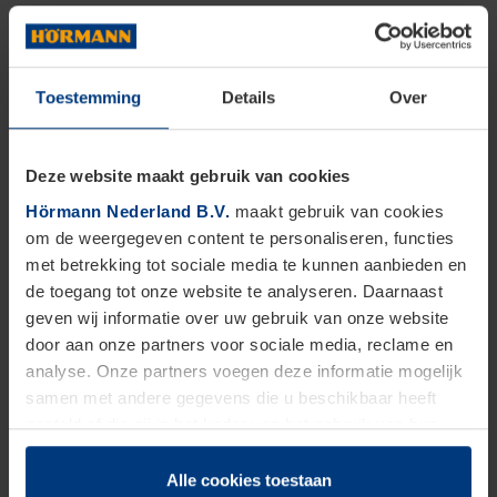
De veren en kabels van de garagedeur zorgen voor
een soepel openen en sluiten van de deur.
Controleer deze regelmatig op tekenen van slijtage,
Toestemming
Details
Over
zoals roest, scheuren of losse kabels. Als u schade
ziet, schakel dan een professional in voor reparatie.
Deze website maakt gebruik van cookies
Het zelf proberen te repareren van veren kan
Hörmann Nederland B.V.
maakt gebruik van cookies
gevaarlijk zijn vanwege de hoge spanning op deze
om de weergegeven content te personaliseren, functies
met betrekking tot sociale media te kunnen aanbieden en
onderdelen.
de toegang tot onze website te analyseren. Daarnaast
geven wij informatie over uw gebruik van onze website
2. Testen van de obstakeldetectie en
door aan onze partners voor sociale media, reclame en
automatische sluitfunctie
analyse. Onze partners voegen deze informatie mogelijk
samen met andere gegevens die u beschikbaar heeft
De obstakeldetectie zorgt ervoor dat de deur stopt
gesteld of die zij in het kader van het gebruik van hun
wanneer er een obstakel in de weg staat. Test de
dienstverlening hebben verzameld.
Juridisch zijn wij gerechtigd om cookies op uw computer
obstakeldetectie door een object, zoals een blok
Alle cookies toestaan