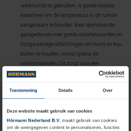
werkruimte te gebruiken, is goede isolatie
essentieel om de temperatuur in de ruimte
aangenaam te houden. Kies openslaande
garagedeuren met goede isolatiewaarden en
hoogwaardige afdichtingen om tocht en kou
buiten te houden, vooral tijdens de
wintermaanden. Dit zorgt voor een
comfortabele werkomgeving, ongeacht het
weer buiten.
Toestemming
Details
Over
Hoe extra beveiliging te integreren voor
werkruimtes:
In een werkruimte kunnen
Deze website maakt gebruik van cookies
waardevolle gereedschappen en materialen
Hörmann Nederland B.V.
maakt gebruik van cookies
aanwezig zijn, dus het is belangrijk om
om de weergegeven content te personaliseren, functies