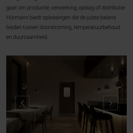
gaat om productie, verwerking, opslag of distributie:
Hörmann biedt oplossingen die de juiste balans
bieden tussen doorstroming, temperatuurbehoud
en duurzaamheid.