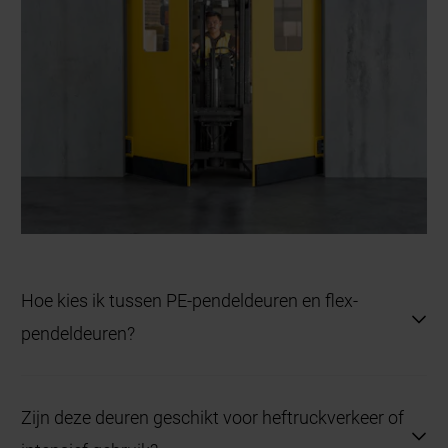
Hoe kies ik tussen PE-pendeldeuren en flex-
pendeldeuren?
Kiest u voor PE 500 als robuustheid, hygiëne en
Zijn deze deuren geschikt voor heftruckverkeer of
impactbestendigheid centraal staan (food,