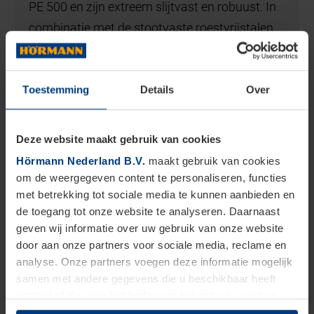
PE 500 en zijn extreem slijtvast en robuust. In
combinatie met de stootvaste roestvrijstalen
scharnieren beschikt u over een product dat
zeer robuust en duurzaam is. PE-pendeldeuren
Toestemming
Details
Over
zijn ook bestand tegen extreem hoge
belastingen, bijvoorbeeld als ze worden
gebruikt voor doorgangen van heftrucks.
Deze website maakt gebruik van cookies
Hörmann pendeldeuren voldoen bovendien
Hörmann Nederland B.V.
maakt gebruik van cookies
aan hoge hygiënestandaarden: ze zijn koude-
om de weergegeven content te personaliseren, functies
met betrekking tot sociale media te kunnen aanbieden en
en waterbestendig en kunnen daarom
de toegang tot onze website te analyseren. Daarnaast
uitstekend in de levensmiddelenproductie
geven wij informatie over uw gebruik van onze website
worden gebruikt.
door aan onze partners voor sociale media, reclame en
analyse. Onze partners voegen deze informatie mogelijk
samen met andere gegevens die u beschikbaar heeft
gesteld of die zij in het kader van het gebruik van hun
dienstverlening hebben verzameld.