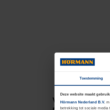
Toestemming
Deze website maakt gebruik
Verkrijgbaar in vi
Hörmann Nederland B.V.
ma
polyethyleen, roes
betrekking tot sociale media