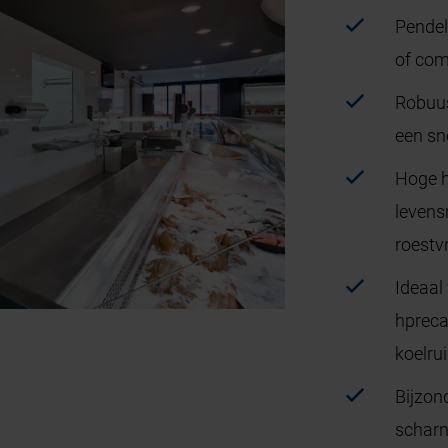
Pendeld
of com
Robuus
een sn
Hoge h
levens
roestv
Ideaal
hpreca
koelru
Bijzon
scharn