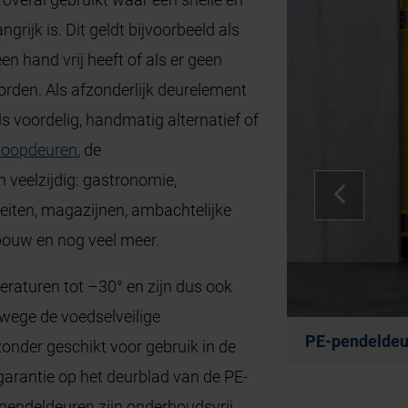
rijk is. Dit geldt bijvoorbeeld als
 hand vrij heeft of als er geen
den. Als afzonderlijk deurelement
s voordelig, handmatig alternatief of
loopdeuren
, de
n veelzijdig: gastronomie,
teiten, magazijnen, ambachtelijke
sbouw en nog veel meer.
raturen tot –30° en zijn dus ook
wege de voedselveilige
PE-pendeldeur
zonder geschikt voor gebruik in de
arantie op het deurblad van de PE-
 pendeldeuren zijn onderhoudsvrij,