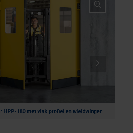
 HPP-180 met vlak profiel en wieldwinger
Opti
pers
V 50