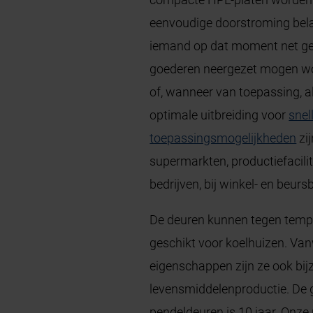
eenvoudige doorstroming belang
iemand op dat moment net geen
goederen neergezet mogen wor
of, wanneer van toepassing, al
optimale uitbreiding voor
snel
toepassingsmogelijkheden
zij
supermarkten, productiefacili
bedrijven, bij winkel- en beur
De deuren kunnen tegen tempe
geschikt voor koelhuizen. Van
eigenschappen zijn ze ook bij
levensmiddelenproductie. De g
pendeldeuren is 10 jaar. Onze