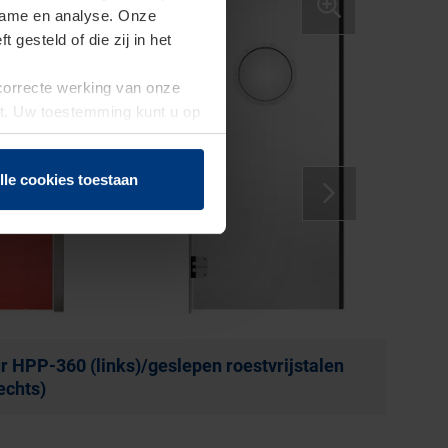
clame en analyse. Onze
gesteld of die zij in het
 correcte werking van onze
st. Uw toestemming kunt u op
n of herroepen.
lle cookies toestaan
ldeur HPH-180 (links) HPL-pendeldeur HPL-