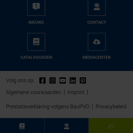
NIEUWS
CON­TACT
CA­TA­LO­GUS­SEN
ME­DIA­CEN­TER
Volg ons op:
Algemene voorwaarden
Imprint
Prestatieverklaring volgens BauPVO
Privacybeleid