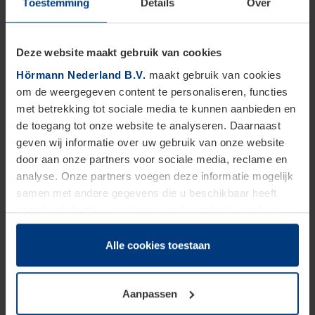
Toestemming
Details
Over
Kenmerken van onze
strokengordijnen
Deze website maakt gebruik van cookies
Hörmann Nederland B.V.
maakt gebruik van cookies
om de weergegeven content te personaliseren, functies
Toepassing
met betrekking tot sociale media te kunnen aanbieden en
de toegang tot onze website te analyseren. Daarnaast
geven wij informatie over uw gebruik van onze website
Constructie
door aan onze partners voor sociale media, reclame en
analyse. Onze partners voegen deze informatie mogelijk
Maatbereik
samen met andere gegevens die u beschikbaar heeft
gesteld of die zij in het kader van het gebruik van hun
dienstverlening hebben verzameld.
Ophangsysteem
Juridisch zijn wij gerechtigd om cookies op uw computer
Alle cookies toestaan
op te slaan voor zover dit voor een correcte werking van
Opties
onze pagina's absoluut noodzakelijk is. Voor alle andere
Aanpassen
soorten cookies is uw toestemming vereist. Uw
toestemming kunt u op elk moment bij de uitleg van de
Extra uitrusting