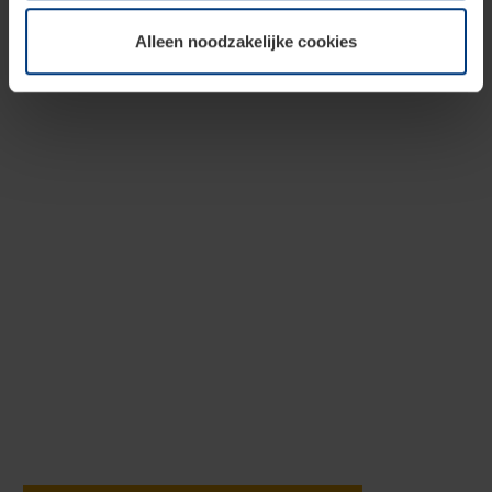
cookies op pagina
privacyverklaring
op onze website
Alleen noodzakelijke cookies
wijzigen of herroepen.
Speciale uitvoeringen