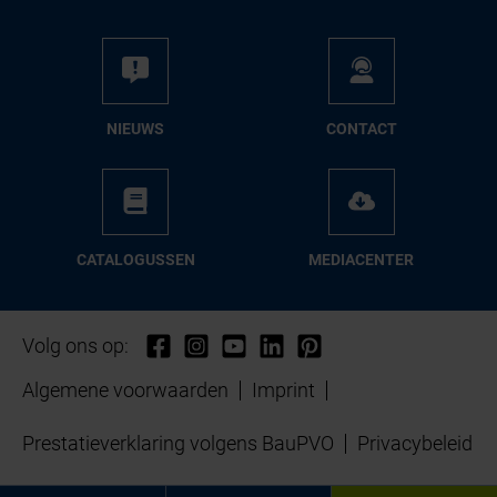
NIEUWS
CON­TACT
CA­TA­LO­GUS­SEN
ME­DIA­CEN­TER
Volg ons op:
Algemene voorwaarden
Imprint
Prestatieverklaring volgens BauPVO
Privacybeleid