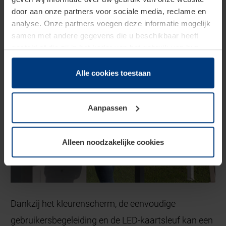
Individuele betaalsystemen
door aan onze partners voor sociale media, reclame en
analyse. Onze partners voegen deze informatie mogelijk
samen met andere gegevens die u beschikbaar heeft
gesteld of die zij in het kader van het gebruik van hun
dienstverlening hebben verzameld.
Juridisch zijn wij gerechtigd om cookies op uw computer
Alle cookies toestaan
op te slaan voor zover dit voor een correcte werking van
onze pagina's absoluut noodzakelijk is. Voor alle andere
Aanpassen
soorten cookies is uw toestemming vereist. Uw
toestemming kunt u op elk moment bij de uitleg van de
cookies op pagina
privacyverklaring
op onze website
Alleen noodzakelijke cookies
wijzigen of herroepen.
Dankzij het kleurenscherm, de eenvoudige
gebruikersbegeleiding en de LED-kaartsleuf kan een