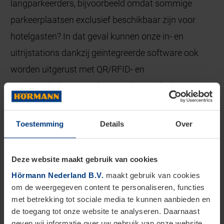
langparkeerders, bijvoorbeeld omdat sommige
parkeerplaatsen exclusief beschikbaar zijn voor
hotelgasten? In dat geval kunnen onze in- en
uitrijstations dankzij geïntegreerde software ook
worden uitgerust met QR/RFID- en
transponderlezers, zodat ze ook voor dit doel
kunnen worden gebruikt.
Toestemming
Details
Over
VRAAG EEN VRIJBLIJVENDE OFFERTE AAN
Deze website maakt gebruik van cookies
Hörmann Nederland B.V.
maakt gebruik van cookies
om de weergegeven content te personaliseren, functies
Betaalautomaten
voor
met betrekking tot sociale media te kunnen aanbieden en
parkeerplaatssystemen
de toegang tot onze website te analyseren. Daarnaast
geven wij informatie over uw gebruik van onze website