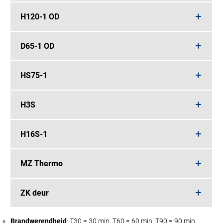
H120-1 OD
D65-1 OD
HS75-1
H3S
H16S-1
MZ Thermo
ZK deur
Brandwerendheid
: T30 = 30 min, T60 = 60 min, T90 = 90 min,