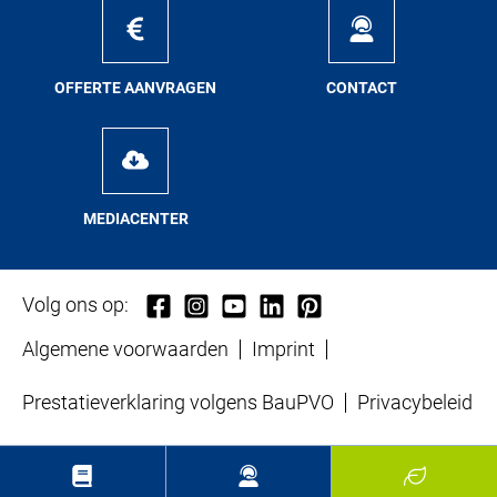
OF­FER­TE AAN­VRA­GEN
CON­TACT
ME­DIA­CEN­TER
Volg ons op:
Algemene voorwaarden
Imprint
Prestatieverklaring volgens BauPVO
Privacybeleid