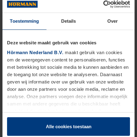
Toestemming
Details
Over
Deze website maakt gebruik van cookies
Hörmann Nederland B.V.
maakt gebruik van cookies
om de weergegeven content te personaliseren, functies
met betrekking tot sociale media te kunnen aanbieden en
de toegang tot onze website te analyseren. Daarnaast
geven wij informatie over uw gebruik van onze website
Parkeergarages en parkeren
door aan onze partners voor sociale media, reclame en
analyse. Onze partners voegen deze informatie mogelijk
De parkeeroplossingen van Hörmann zijn
samen met andere gegevens die u beschikbaar heeft
ontworpen voor optimale doorstroming en
gesteld of die zij in het kader van het gebruik van hun
dienstverlening hebben verzameld.
veiligheid in uw parkeergarages. Dankzij onze
Juridisch zijn wij gerechtigd om cookies op uw computer
Alle cookies toestaan
innovatieve
slagbomen
, geavanceerde
op te slaan voor zover dit voor een correcte werking van