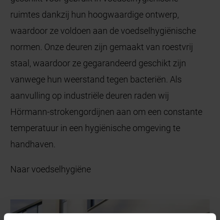
ruimtes dankzij hun hoogwaardige ontwerp,
waardoor ze voldoen aan de voedselhygiënische
normen. Onze deuren zijn gemaakt van roestvrij
staal, waardoor ze gegarandeerd geschikt zijn
vanwege hun weerstand tegen bacteriën. Als
aanvulling op industriële deuren raden wij
Hörmann-strokengordijnen aan om een constante
temperatuur in een hygiënische omgeving te
handhaven.
Naar voedselhygiëne