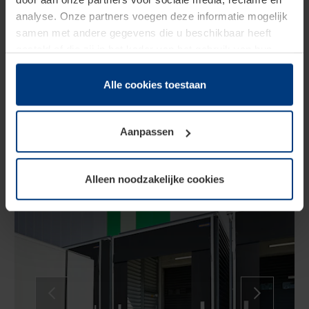
analyse. Onze partners voegen deze informatie mogelijk
Zodra de vrachtwagen is aangedokt, wordt de
samen met andere gegevens die u beschikbaar heeft
dockshelter DAS 3 opgeblazen en dicht deze het
gesteld of die zij in het kader van het gebruik van hun
voertuig aan 3 zijden af.
dienstverlening hebben verzameld.
Juridisch zijn wij gerechtigd om cookies op uw computer
Alle cookies toestaan
op te slaan voor zover dit voor een correcte werking van
onze pagina's absoluut noodzakelijk is. Voor alle andere
Aanpassen
soorten cookies is uw toestemming vereist. Uw
toestemming kunt u op elk moment bij de uitleg van de
cookies op pagina
privacyverklaring
op onze website
Alleen noodzakelijke cookies
wijzigen of herroepen.