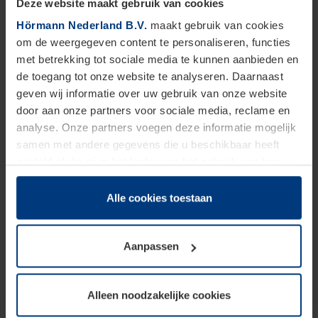
Deze website maakt gebruik van cookies
Hörmann Nederland B.V.
maakt gebruik van cookies
RAL-kleur naar keuze en speciale kleuren: NCS,
om de weergegeven content te personaliseren, functies
structuur- en pareleffectkleuren
met betrekking tot sociale media te kunnen aanbieden en
de toegang tot onze website te analyseren. Daarnaast
geven wij informatie over uw gebruik van onze website
door aan onze partners voor sociale media, reclame en
VIND EEN DEALER IN UW BUURT
analyse. Onze partners voegen deze informatie mogelijk
samen met andere gegevens die u beschikbaar heeft
gesteld of die zij in het kader van het gebruik van hun
VRAAG EEN VRIJBLIJVENDE OFFERTE AAN
dienstverlening hebben verzameld.
Juridisch zijn wij gerechtigd om cookies op uw computer
Alle cookies toestaan
op te slaan voor zover dit voor een correcte werking van
onze pagina's absoluut noodzakelijk is. Voor alle andere
Aanpassen
soorten cookies is uw toestemming vereist. Uw
Stalen deur
op maat
toestemming kunt u op elk moment bij de uitleg van de
Voor iedere inbouwsituatie de juiste deur
cookies op pagina
privacyverklaring
op onze website
Alleen noodzakelijke cookies
wijzigen of herroepen.