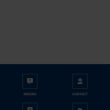
NIEUWS
CON­TACT