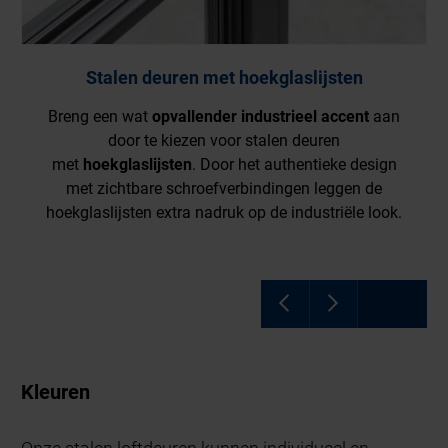
Stalen deuren met glaslijsten Slim
jsten
Stalen deuren met glaslijsten Slim creëre
accent
aan
een
elegant en smal profielaanzicht.
Door 
ren
aanzichtbreedte van slechts 15mm verlenen 
ieke design
glaslijsten uw deur een bijzonder elegant en ve
eggen de
deurdesign zonder zichtbare schroefverbindi
triële look.
Kleuren