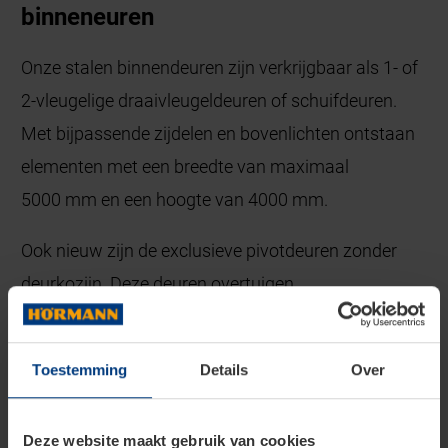
binneneuren
Onze stalen binnendeuren zijn verkrijgbaar als 1- of
2-vleugelige draaivleugeldeuren of schuifdeuren.
Met bijpassende zijdelen en bovenlichten ontstaan
elementen met een breedte van maximaal
5000 mm en een hoogte van 4000 mm.
Ook nieuw zijn de exclusieve pivotdeuren zonder
deurkozijn. Deze deuren overtuigen
met een maximale deurvleugelbreedte van
2000 mm: een bijzonder elegante oplossing in brede
Toestemming
Details
Over
doorgangen, waarin anders 2-vleugelige deuren
of deuren met zijdelen worden geplaatst.
Deze website maakt gebruik van cookies