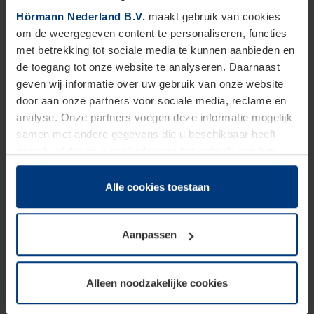
Hörmann Nederland B.V.
maakt gebruik van cookies
om de weergegeven content te personaliseren, functies
met betrekking tot sociale media te kunnen aanbieden en
de toegang tot onze website te analyseren. Daarnaast
geven wij informatie over uw gebruik van onze website
door aan onze partners voor sociale media, reclame en
analyse. Onze partners voegen deze informatie mogelijk
samen met andere gegevens die u beschikbaar heeft
gesteld of die zij in het kader van het gebruik van hun
dienstverlening hebben verzameld.
Juridisch zijn wij gerechtigd om cookies op uw computer
Alle cookies toestaan
Frame detail Stalen Binnendeur | Hörmann
op te slaan voor zover dit voor een correcte werking van
onze pagina's absoluut noodzakelijk is. Voor alle andere
Aanpassen
Eenvoudige installatie en
onderhoud
soorten cookies is uw toestemming vereist. Uw
toestemming kunt u op elk moment bij de uitleg van de
van stalen binnendeuren
cookies op pagina
privacyverklaring
op onze website
Alleen noodzakelijke cookies
wijzigen of herroepen.
Onze
stalen binnendeuren
zijn eenvoudig te