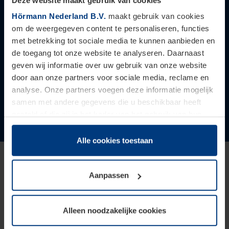
Deze website maakt gebruik van cookies
Voordeuren
Hörmann Nederland B.V.
maakt gebruik van cookies
Naar aanbieding
vanaf
€ 2415
om de weergegeven content te personaliseren, functies
met betrekking tot sociale media te kunnen aanbieden en
Actieprijzen voor CO2-neutrale voordeuren van
de toegang tot onze website te analyseren. Daarnaast
geven wij informatie over uw gebruik van onze website
Europa's nr. 1. Verzeker u nu van deze aanbieding en
door aan onze partners voor sociale media, reclame en
bespaar!
analyse. Onze partners voegen deze informatie mogelijk
samen met andere gegevens die u beschikbaar heeft
gesteld of die zij in het kader van het gebruik van hun
Geldig t/m 31 december 2026.
dienstverlening hebben verzameld.
Juridisch zijn wij gerechtigd om cookies op uw computer
Alle cookies toestaan
op te slaan voor zover dit voor een correcte werking van
onze pagina's absoluut noodzakelijk is. Voor alle andere
Aanpassen
soorten cookies is uw toestemming vereist. Uw
toestemming kunt u op elk moment bij de uitleg van de
cookies op pagina
privacyverklaring
op onze website
Alleen noodzakelijke cookies
wijzigen of herroepen.