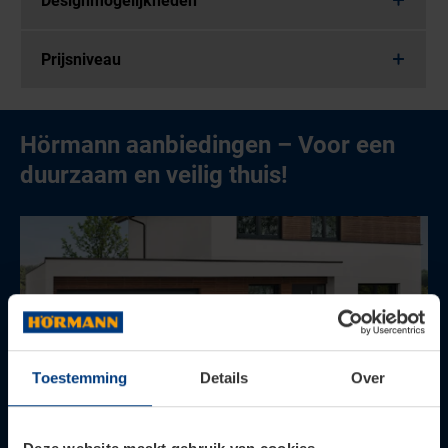
Designmogelijkheden
Prijsniveau
Hörmann aanbiedingen – Voor een
duurzaam en veilig thuis!
Toestemming
Details
Over