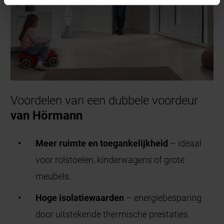
Voordelen van een dubbele voordeur
van Hörmann
Meer ruimte en toegankelijkheid
– ideaal
voor rolstoelen, kinderwagens of grote
meubels.
Hoge isolatiewaarden
– energiebesparing
door uitstekende thermische prestaties.