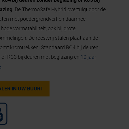
azing
. De ThermoSafe Hybrid overtuigt door de
platen met poedergrondverf en daarmee
ge vormstabiliteit, ook bij grote
melingen. De roestvrij stalen plaat aan de
komt kromtrekken. Standaard RC4 bij deuren
 of RC3 bij deuren met beglazing en
10 jaar
e
.
ALER IN UW BUURT