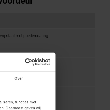
voordeur
tvrij staal met poedercoating
Over
iseren, functies met
ren. Daarnaast geven wij
ligheidspennen