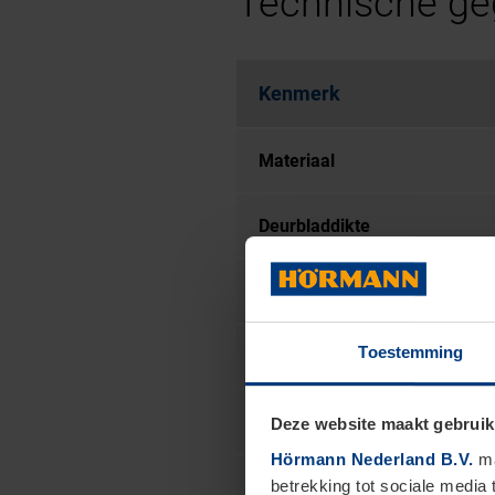
Technische g
Kenmerk
Materiaal
Deurbladdikte
Kozijndikte
Toestemming
Isolatiewaarde
Geluidsisolatie
Deze website maakt gebruik
Hörmann Nederland B.V.
ma
betrekking tot sociale media
Slotmechanisme