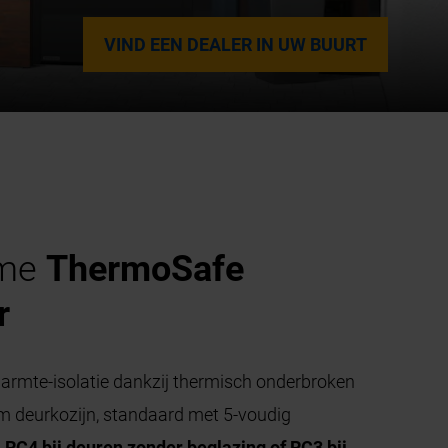
VIND EEN DEALER IN UW BUURT
eme
ThermoSafe
r
armte-isolatie dankzij thermisch onderbroken
 deurkozijn, standaard met 5-voudig
n
RC4 bij deuren zonder beglazing of RC3 bij