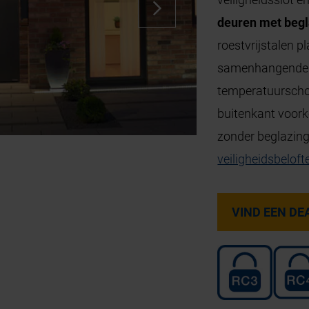
deuren met begl
roestvrijstalen 
samenhangende ho
temperatuurschom
buitenkant voor
zonder beglazing
veiligheidsbeloft
VIND EEN DE