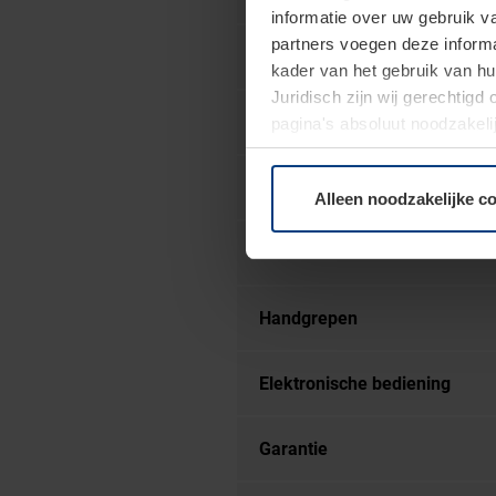
informatie over uw gebruik 
partners voegen deze informa
Veiligheidscertificering
kader van het gebruik van h
Juridisch zijn wij gerechtig
Beglazing
pagina's absoluut noodzakeli
elk moment bij de uitleg van
Glas-opties
Alleen noodzakelijke c
Kleuren
Handgrepen
Elektronische bediening
Garantie