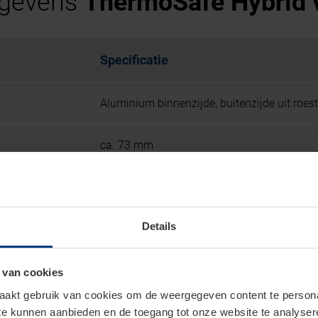
egevens
ThermoSafe Hybrid 
Specificatie
Aluminium binnenzijde, buitenzijde uit roes
ca. 73 mm
ca. 82 mm
Details
tot 0,87 W/(m²·K)
30 dB
 van cookies
akt gebruik van cookies om de weergegeven content te personal
 te kunnen aanbieden en de toegang tot onze website te analyse
5-voudige haakvergrendeling met extra vei