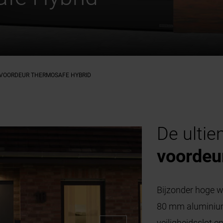
VOORDEUR THERMOSAFE HYBRID
De ulti
voordeu
Bijzonder hoge w
80 mm aluminium
veiligheidsslot e