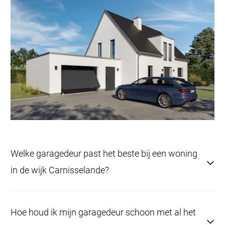
Welke garagedeur past het beste bij een woning
in de wijk Carnisselande?
Moderne sectionaaldeuren met gladde afwerking
Hoe houd ik mijn garagedeur schoon met al het
sluiten naadloos aan bij de architectuur van deze