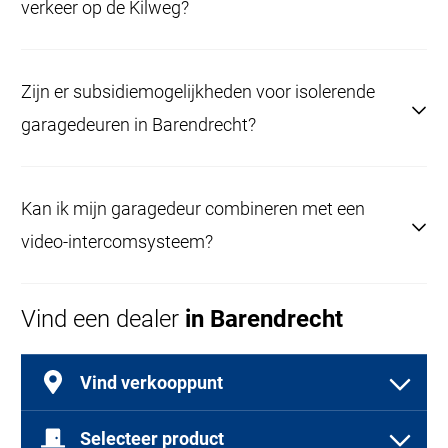
verkeer op de Kilweg?
wijk.
Kies voor onderhoudsarme afwerkingen zoals
Zijn er subsidiemogelijkheden voor isolerende
Woodgrain of Silkgrain; deze zijn eenvoudig te
garagedeuren in Barendrecht?
reinigen.
Informeer bij de gemeente Barendrecht naar actuele
Kan ik mijn garagedeur combineren met een
duurzaamheidsregelingen.
video-intercomsysteem?
Ja, integratie met huisautomatisering en
Vind een dealer
in Barendrecht
beveiligingssystemen is mogelijk, ook voor
bestaande bouw.
Vind verkooppunt
Selecteer product