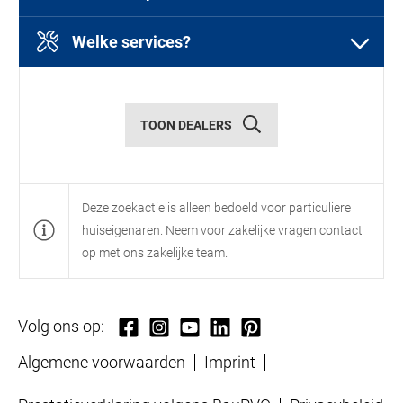
Selecteer een of meer producten
Welke services?
Selecteer een of meer diensten
Garagedeuren
TOON DEALERS
Diensten
Deze zoekactie is alleen bedoeld voor particuliere
huiseigenaren. Neem voor zakelijke vragen contact
Openslaande
Garagesectionaaldeuren
op met ons zakelijke team.
garagedeuren
Showroom
Onderdelen
Volg ons op:
Buitendeuren
Algemene voorwaarden
Imprint