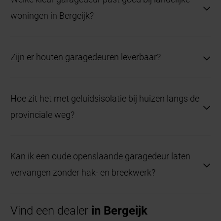
woningen in Bergeijk?
Kleuren als crème, donkergroen of antraciet zijn
populair en passen goed in het straatbeeld.
Zijn er houten garagedeuren leverbaar?
Ja, er zijn garagedeuren in massief hout of met
houtdecor beschikbaar.
Hoe zit het met geluidsisolatie bij huizen langs de
provinciale weg?
Kies voor deuren met sandwichpanelen van
minimaal 42 mm dikte.
Kan ik een oude openslaande garagedeur laten
vervangen zonder hak- en breekwerk?
Ja, veel moderne deuren worden op maat geleverd
en passen binnen het bestaande kozijn.
Vind een dealer
in Bergeijk