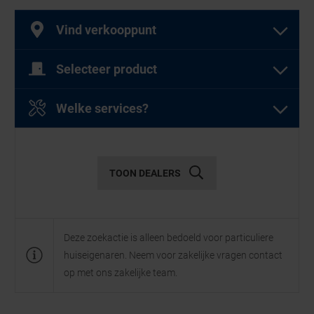
Vind verkooppunt
Selecteer product
Selecteer een of meer producten
Welke services?
Selecteer een of meer diensten
Garagedeuren
TOON DEALERS
Diensten
Deze zoekactie is alleen bedoeld voor particuliere
huiseigenaren. Neem voor zakelijke vragen contact
Openslaande
Garagesectionaaldeuren
op met ons zakelijke team.
garagedeuren
Showroom
Onderdelen