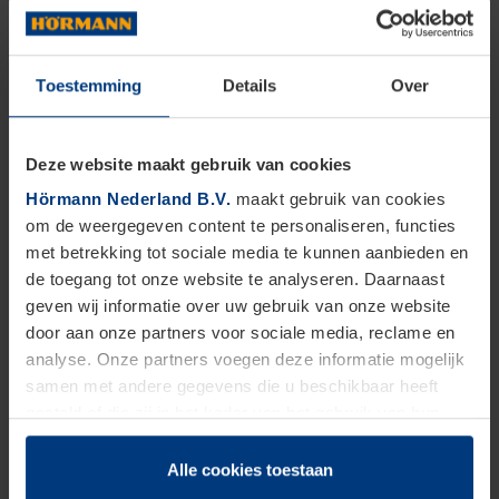
en ontdek welke garagedeur qua techniek, design,
comfort én budget het beste bij uw wensen past.
Toestemming
Details
Over
Deze website maakt gebruik van cookies
Hörmann Nederland B.V.
maakt gebruik van cookies
om de weergegeven content te personaliseren, functies
met betrekking tot sociale media te kunnen aanbieden en
de toegang tot onze website te analyseren. Daarnaast
geven wij informatie over uw gebruik van onze website
door aan onze partners voor sociale media, reclame en
analyse. Onze partners voegen deze informatie mogelijk
samen met andere gegevens die u beschikbaar heeft
gesteld of die zij in het kader van het gebruik van hun
dienstverlening hebben verzameld.
Juridisch zijn wij gerechtigd om cookies op uw computer
Alle cookies toestaan
Veelgestelde vragen over
op te slaan voor zover dit voor een correcte werking van