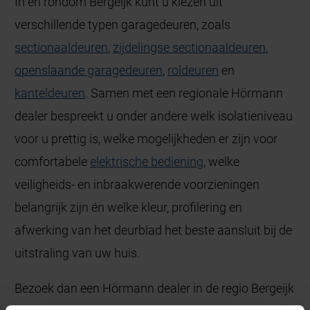
In en rondom Bergeijk kunt u kiezen uit
verschillende typen garagedeuren, zoals
sectionaaldeuren
,
zijdelingse sectionaaldeuren
,
openslaande garagedeuren
,
roldeuren
en
kanteldeuren
. Samen met een regionale Hörmann
dealer bespreekt u onder andere welk isolatieniveau
voor u prettig is, welke mogelijkheden er zijn voor
comfortabele
elektrische bediening
, welke
veiligheids- en inbraakwerende voorzieningen
belangrijk zijn én welke kleur, profilering en
afwerking van het deurblad het beste aansluit bij de
uitstraling van uw huis.
Bezoek dan een Hörmann dealer in de regio Bergeijk