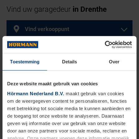
Vind uw garagedeur
in Drenthe
Vind verkooppunt
Selecteer product
Selecteer een of meer producten
Toestemming
Details
Over
Welke services?
Selecteer een of meer diensten
Garagedeuren
Deze website maakt gebruik van cookies
TOON DEALERS
Hörmann Nederland B.V.
maakt gebruik van cookies
Diensten
om de weergegeven content te personaliseren, functies
met betrekking tot sociale media te kunnen aanbieden en
de toegang tot onze website te analyseren. Daarnaast
Deze zoekactie is alleen bedoeld voor particuliere
geven wij informatie over uw gebruik van onze website
huiseigenaren. Neem voor zakelijke vragen contact
door aan onze partners voor sociale media, reclame en
Openslaande
Garagesectionaaldeuren
op met ons zakelijke team.
analyse. Onze partners voegen deze informatie mogelijk
garagedeuren