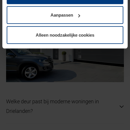
op te slaan voor zover dit voor een correcte werking van
onze pagina's absoluut noodzakelijk is. Voor alle andere
Aanpassen
soorten cookies is uw toestemming vereist. Uw
toestemming kunt u op elk moment bij de uitleg van de
cookies op pagina
privacyverklaring
op onze website
Alleen noodzakelijke cookies
wijzigen of herroepen.
Welke deur past bij moderne woningen in
Drielanden?
Een elektrisch bedienbare sectionaaldeur met glad