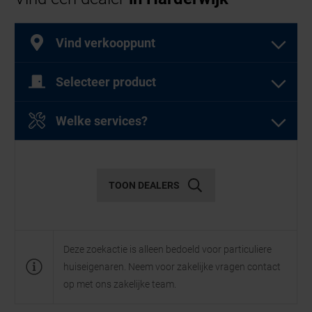
Vind verkooppunt
Selecteer product
Selecteer een of meer producten
Welke services?
Selecteer een of meer diensten
Garagedeuren
TOON DEALERS
Diensten
Deze zoekactie is alleen bedoeld voor particuliere
huiseigenaren. Neem voor zakelijke vragen contact
Openslaande
Garagesectionaaldeuren
op met ons zakelijke team.
garagedeuren