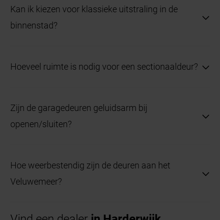
oppervlak en neutrale kleur.
Kan ik kiezen voor klassieke uitstraling in de
binnenstad?
Ja, houten look en nostalgisch design zijn
beschikbaar voor openslaande modellen.
Hoeveel ruimte is nodig voor een sectionaaldeur?
Er is weinig inbouwdiepte vereist; alles wordt vooraf
exact opgemeten.
Zijn de garagedeuren geluidsarm bij
openen/sluiten?
Ja, zeker de motoren met soft-start en soft-stop.
Hoe weerbestendig zijn de deuren aan het
Veluwemeer?
Dankzij roestvrije onderdelen en extra afdichting
zijn ze geschikt voor vochtig klimaat.
Vind een dealer
in Harderwijk