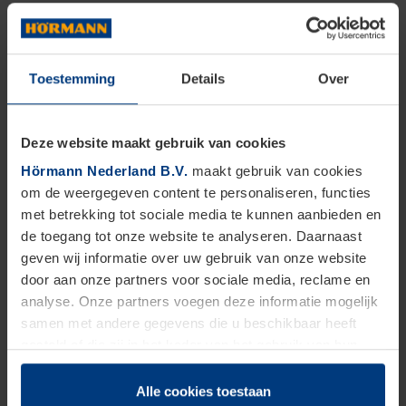
Toestemming
Details
Over
Deze website maakt gebruik van cookies
Hörmann Nederland B.V.
maakt gebruik van cookies
om de weergegeven content te personaliseren, functies
met betrekking tot sociale media te kunnen aanbieden en
de toegang tot onze website te analyseren. Daarnaast
geven wij informatie over uw gebruik van onze website
door aan onze partners voor sociale media, reclame en
analyse. Onze partners voegen deze informatie mogelijk
samen met andere gegevens die u beschikbaar heeft
Veelgestelde vragen over
gesteld of die zij in het kader van het gebruik van hun
garagedeuren in Harderwijk
dienstverlening hebben verzameld.
Juridisch zijn wij gerechtigd om cookies op uw computer
Alle cookies toestaan