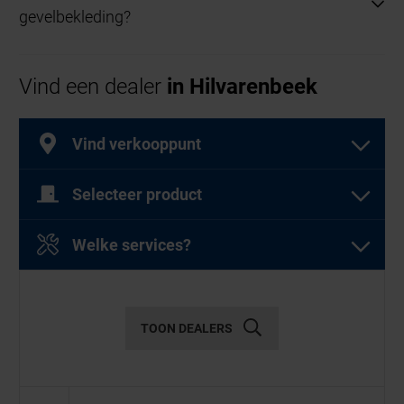
gevelbekleding?
Ja, bijna alle RAL-kleuren en houtdecors zijn
Vind een dealer
in Hilvarenbeek
beschikbaar voor afstemming met uw woning.
Vind verkooppunt
Selecteer product
Selecteer een of meer producten
Welke services?
Selecteer een of meer diensten
Garagedeuren
TOON DEALERS
Diensten