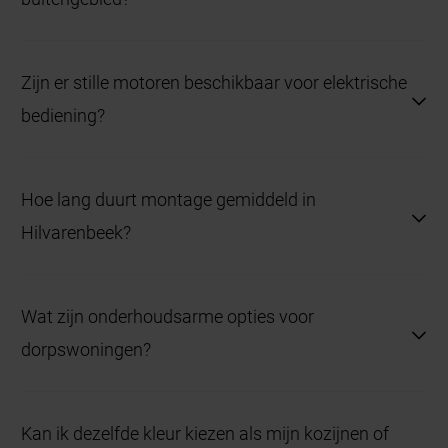
Een openslaande garagedeur met houtstructuur
Zijn er stille motoren beschikbaar voor elektrische
sluit goed aan bij het landelijke karakter.
bediening?
Ja, motoren met soft-start en soft-stop zorgen voor
Hoe lang duurt montage gemiddeld in
een stille werking.
Hilvarenbeek?
Doorgaans wordt de deur binnen één werkdag
Wat zijn onderhoudsarme opties voor
geplaatst, inclusief afwerking.
dorpswoningen?
Deuren met aluminium/staal of poedercoating
Kan ik dezelfde kleur kiezen als mijn kozijnen of
vergen nauwelijks onderhoud.