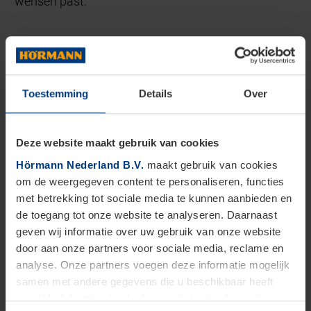
wensen past.
Toestemming
Details
Over
Deze website maakt gebruik van cookies
Hörmann Nederland B.V.
maakt gebruik van cookies
om de weergegeven content te personaliseren, functies
met betrekking tot sociale media te kunnen aanbieden en
de toegang tot onze website te analyseren. Daarnaast
geven wij informatie over uw gebruik van onze website
door aan onze partners voor sociale media, reclame en
analyse. Onze partners voegen deze informatie mogelijk
Veelgestelde vragen over
samen met andere gegevens die u beschikbaar heeft
gesteld of die zij in het kader van het gebruik van hun
garagedeuren in Hilvarenbeek