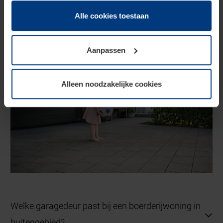
dienstverlening hebben verzameld.
Juridisch zijn wij gerechtigd om cookies op uw computer
Alle cookies toestaan
op te slaan voor zover dit voor een correcte werking van
onze pagina's absoluut noodzakelijk is. Voor alle andere
Aanpassen
soorten cookies is uw toestemming vereist. Uw
toestemming kunt u op elk moment bij de uitleg van de
cookies op pagina
privacyverklaring
op onze website
Alleen noodzakelijke cookies
wijzigen of herroepen.
Welke garagedeur past bij een boerderijwoning in
buitengebied?