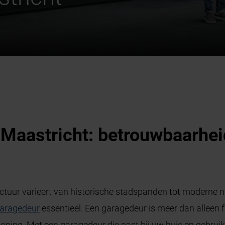
aastricht: betrouwbaarheid 
ectuur varieert van historische stadspanden tot moderne 
aragedeur
essentieel. Een garagedeur is meer dan alleen fu
woning. Met een garagedeur die past bij uw huis en gebrui