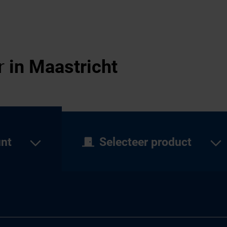
er
in Maastricht
unt
Selecteer product