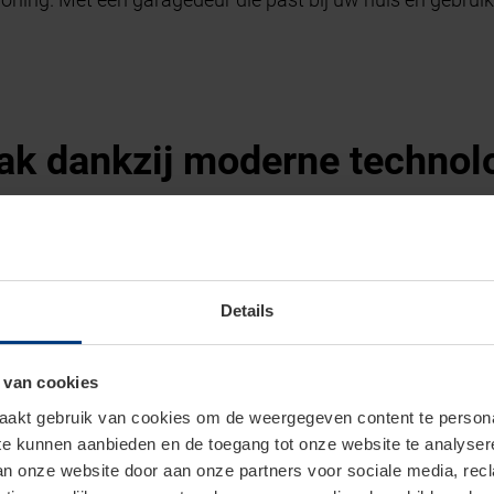
ak dankzij moderne technol
en steeds vaker voor gebruiksvriendelijke garagedeuren 
hone.
Sectionaaldeuren
,
openslaande garagedeuren
of
kan
a loopgemak. Goede isolatie voorkomt warmteverlies, wat v
Details
 van cookies
akt gebruik van cookies om de weergegeven content te personal
 te kunnen aanbieden en de toegang tot onze website te analyse
n modellen en uitvoeringen
van onze website door aan onze partners voor sociale media, re