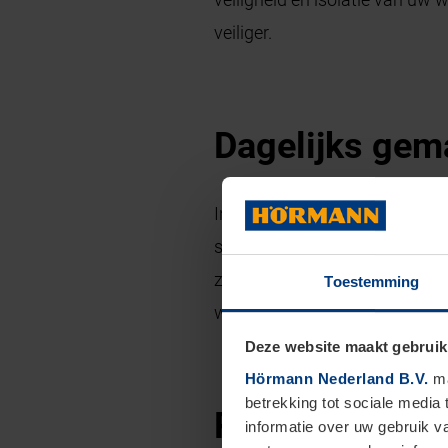
veiliger.
Dagelijks gem
Inwoners van Maastricht kiez
slimme bediening via smartp
zoals ruimtebesparing of extr
Toestemming
woonruimte.
Deze website maakt gebruik
Hörmann Nederland B.V.
ma
betrekking tot sociale media
Ruime keuze i
informatie over uw gebruik 