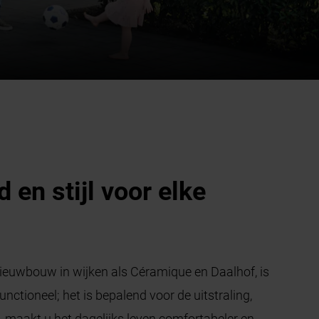
en stijl voor elke
nieuwbouw in wijken als Céramique en Daalhof, is
nctioneel; het is bepalend voor de uitstraling,
k, maakt u het dagelijks leven comfortabeler en