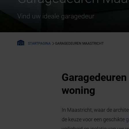
Vind uw ideale garagedeur
GARAGEDEUREN MAASTRICHT
STARTPAGINA
Garagedeuren M
woning
In Maastricht, waar de archit
de keuze voor een geschikte
g
veiligheid en isolatie van uw 