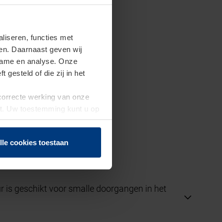
iseren, functies met
ren. Daarnaast geven wij
clame en analyse. Onze
gesteld of die zij in het
 correcte werking van onze
st. Uw toestemming kunt u op
n of herroepen.
n Moordrecht
lle cookies toestaan
 is geschikt voor smalle doorgangen in het