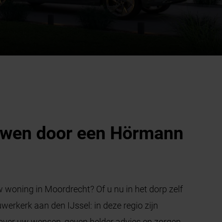
euwen door een Hörmann
 woning in Moordrecht? Of u nu in het dorp zelf
werkerk aan den IJssel: in deze regio zijn
 over uw wensen, geven helder advies en zorgen