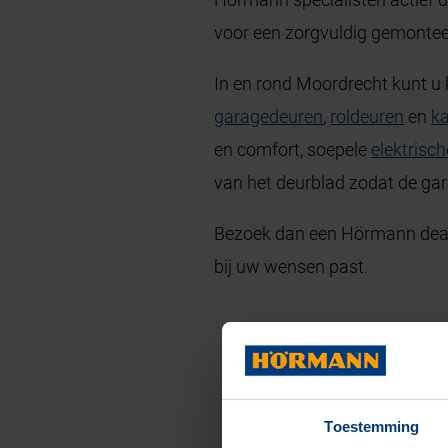
voor een zorgvuldig gemonte
In en rond Moordrecht kunt u 
garagedeuren
,
roldeuren
en
k
en comfort, soepele
elektrisc
van het deurblad zodat de gar
Bezoek dan een Hörmann deale
bij uw wensen past.
Toestemming