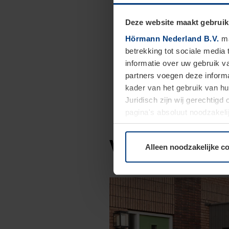
Deze website maakt gebruik
Hörmann Nederland B.V.
ma
betrekking tot sociale media
informatie over uw gebruik 
partners voegen deze informa
kader van het gebruik van h
Juridisch zijn wij gerechtig
pagina's absoluut noodzakeli
elk moment bij de uitleg van
Veelgestelde 
Alleen noodzakelijke c