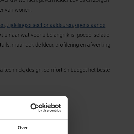
er van wonen.
en
,
zijdelingse sectionaaldeuren
,
openslaande
 u naar wat voor u belangrijk is: goede isolatie
ails, maar ook de kleur, profilering en afwerking
 techniek, design, comfort én budget het beste
Over