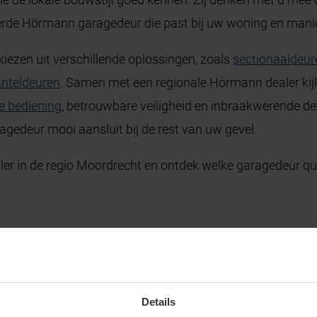
erde Hörmann garagedeur die past bij uw woning en mani
kiezen uit verschillende oplossingen, zoals
sectionaaldeur
anteldeuren
. Samen met een regionale Hörmann dealer kijkt
he bediening
, betrouwbare veiligheid en inbraakwerende det
agedeur mooi aansluit bij de rest van uw gevel.
r in de regio Moordrecht en ontdek welke garagedeur qua
Details