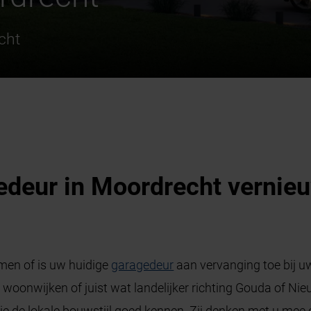
cht
edeur in Moordrecht verni
men of is uw huidige
garagedeur
aan vervanging toe bij uw
woonwijken of juist wat landelijker richting Gouda of Nieu
ie de lokale bouwstijl goed kennen. Zij denken met u mee