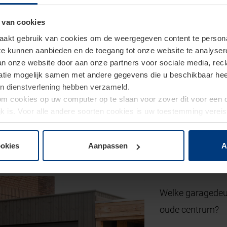
 van cookies
akt gebruik van cookies om de weergegeven content te personal
 te kunnen aanbieden en de toegang tot onze website te analyse
van onze website door aan onze partners voor sociale media, re
tie mogelijk samen met andere gegevens die u beschikbaar heeft 
un dienstverlening hebben verzameld.
d om cookies op uw computer op te slaan voor zover dit voor een
jk is. Voor alle andere soorten cookies is uw toestemming verei
 de cookies op pagina
privacyverklaring
op onze website wijzige
vragen over garagedeuren i
ookies
Aanpassen
A
Welke garagedeur
oude centrum?