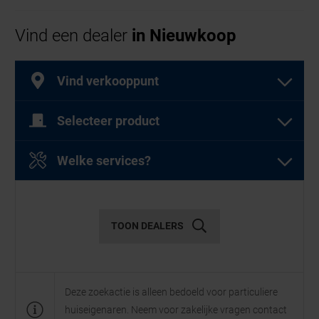
In de meeste gevallen wordt de deur binnen één
Vind een dealer
in Nieuwkoop
werkdag geplaatst, inclusief afwerking en
verwijdering van de oude deur.
Vind verkooppunt
Selecteer product
Selecteer een of meer producten
Welke services?
Selecteer een of meer diensten
Garagedeuren
TOON DEALERS
Diensten
Deze zoekactie is alleen bedoeld voor particuliere
huiseigenaren. Neem voor zakelijke vragen contact