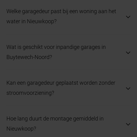
Welke garagedeur past bij een woning aan het
water in Nieuwkoop?
Openslaande garagedeuren met houtdecor sluiten
Wat is geschikt voor inpandige garages in
goed aan bij de landelijke uitstraling en zijn
Buytewech-Noord?
weerbestendig.
Sectionaaldeuren met elektrische bediening bieden
Kan een garagedeur geplaatst worden zonder
comfort en sluiten goed aan bij moderne bouw.
stroomvoorziening?
Zeker, dankzij inmeting op locatie wordt de deur
Hoe lang duurt de montage gemiddeld in
volledig afgestemd op de situatie.
Nieuwkoop?