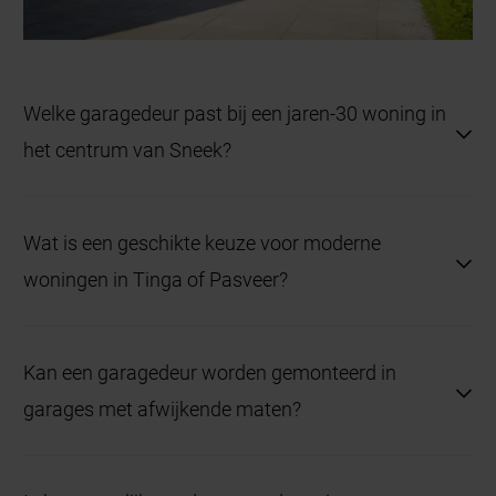
Welke garagedeur past bij een jaren-30 woning in
het centrum van Sneek?
Openslaande garagedeuren met houtdecor sluiten
Wat is een geschikte keuze voor moderne
perfect aan bij de klassieke bouwstijl en zijn
woningen in Tinga of Pasveer?
onderhoudsvriendelijk.
Een sectionaaldeur met strakke panelen en
Kan een garagedeur worden gemonteerd in
elektrische bediening biedt comfort en sluit mooi
garages met afwijkende maten?
aan bij de moderne architectuur.
Ja, op basis van een technische inmeting leveren