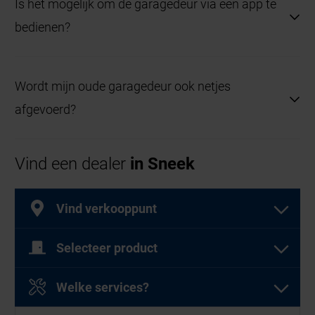
Is het mogelijk om de garagedeur via een app te
we maatwerkoplossingen, ook voor oudere
bedienen?
gebouwen of schuren.
Zeker, moderne aandrijvingen ondersteunen
Wordt mijn oude garagedeur ook netjes
bediening via smartphone voor optimaal
afgevoerd?
gebruiksgemak.
Ja, tijdens de montage wordt de oude deur
Vind een dealer
in Sneek
verwijderd en de nieuwe vakkundig geplaatst en
afgewerkt.
Vind verkooppunt
Selecteer product
Selecteer een of meer producten
Welke services?