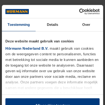
Toestemming
Details
Over
Deze website maakt gebruik van cookies
Hörmann Nederland B.V.
maakt gebruik van cookies
om de weergegeven content te personaliseren, functies
met betrekking tot sociale media te kunnen aanbieden en
de toegang tot onze website te analyseren. Daarnaast
geven wij informatie over uw gebruik van onze website
door aan onze partners voor sociale media, reclame en
Veelgestelde vragen over
analyse. Onze partners voegen deze informatie mogelijk
garagedeuren in Soest
samen met andere gegevens die u beschikbaar heeft
gesteld of die zij in het kader van het gebruik van hun
dienstverlening hebben verzameld.
Juridisch zijn wij gerechtigd om cookies op uw computer