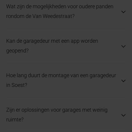
Wat zijn de mogelijkheden voor oudere panden
afwerking passen uitstekend bij de eigentijdse
rondom de Van Weedestraat?
architectuur van deze wijk.
Openslaande garagedeuren met houtdecor
Kan de garagedeur met een app worden
combineren authentieke uitstraling met praktisch
geopend?
gebruiksgemak.
Ja, elektrische modellen zijn compatibel met
Hoe lang duurt de montage van een garagedeur
smartphonebediening.
in Soest?
De montage wordt doorgaans binnen één werkdag
Zijn er oplossingen voor garages met weinig
afgerond, inclusief afwerking.
ruimte?