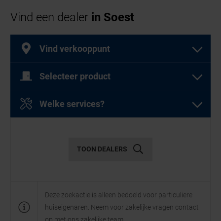
Zeker, roldeuren zijn een uitstekende keuze bij
Vind een dealer
in Soest
beperkte inbouwruimte of lage plafonds.
Vind verkooppunt
Selecteer product
Selecteer een of meer producten
Welke services?
Selecteer een of meer diensten
Garagedeuren
TOON DEALERS
Diensten
Deze zoekactie is alleen bedoeld voor particuliere
huiseigenaren. Neem voor zakelijke vragen contact
Openslaande
Garagesectionaaldeuren
op met ons zakelijke team.