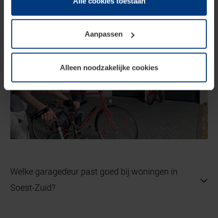
Alle cookies toestaan
op te slaan voor zover dit voor een correcte werking van
onze pagina's absoluut noodzakelijk is. Voor alle andere
Aanpassen
soorten cookies is uw toestemming vereist. Uw
toestemming kunt u op elk moment bij de uitleg van de
cookies op pagina
privacyverklaring
op onze website
Alleen noodzakelijke cookies
wijzigen of herroepen.
Welke garagedeur past goed bij woningen in
Soest-Zuid?
Sectionaaldeuren met een gladde, moderne