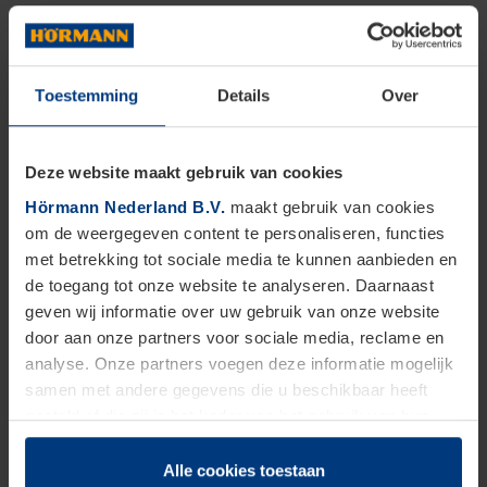
Toestemming
Details
Over
Deze website maakt gebruik van cookies
Hörmann Nederland B.V.
maakt gebruik van cookies
om de weergegeven content te personaliseren, functies
met betrekking tot sociale media te kunnen aanbieden en
de toegang tot onze website te analyseren. Daarnaast
geven wij informatie over uw gebruik van onze website
door aan onze partners voor sociale media, reclame en
analyse. Onze partners voegen deze informatie mogelijk
Vind een dealer
in Sprundel
samen met andere gegevens die u beschikbaar heeft
gesteld of die zij in het kader van het gebruik van hun
dienstverlening hebben verzameld.
Vind verkooppunt
Juridisch zijn wij gerechtigd om cookies op uw computer
Alle cookies toestaan