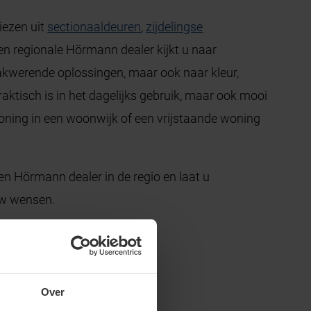
iezen uit
sectionaaldeuren
,
zijdelingse
n regionale Hörmann dealer kijkt u naar
raakwerende oplossingen, maar ook naar kleur,
praktisch is in het dagelijks gebruik, maar ook mooi
woning in een woonwijk of een vrijstaande woning
n Hörmann dealer in de regio en laat u
uw wensen.
Over