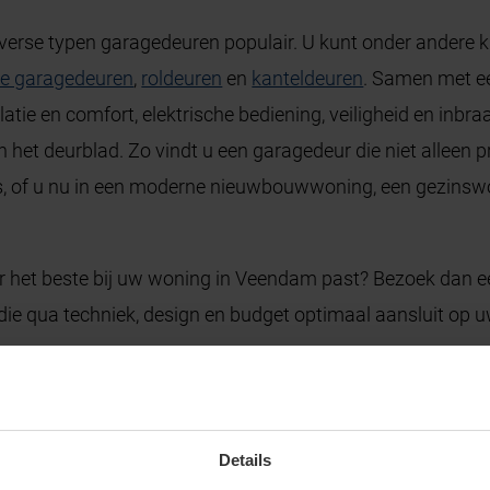
verse typen garagedeuren populair. U kunt onder andere k
e garagedeuren
,
roldeuren
en
kanteldeuren
. Samen met ee
latie en comfort, elektrische bediening, veiligheid en inb
an het deurblad. Zo vindt u een garagedeur die niet alleen 
huis, of u nu in een moderne nieuwbouwwoning, een gezins
r het beste bij uw woning in Veendam past? Bezoek dan ee
die qua techniek, design en budget optimaal aansluit op 
Details