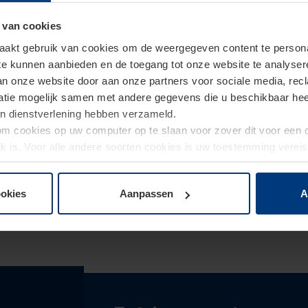
 van cookies
akt gebruik van cookies om de weergegeven content te personal
 te kunnen aanbieden en de toegang tot onze website te analyse
van onze website door aan onze partners voor sociale media, re
tie mogelijk samen met andere gegevens die u beschikbaar heeft 
un dienstverlening hebben verzameld.
d om cookies op uw computer op te slaan voor zover dit voor een
jk is. Voor alle andere soorten cookies is uw toestemming verei
 de cookies op pagina
privacyverklaring
op onze website wijzige
ookies
Aanpassen
A
er
in Veendam