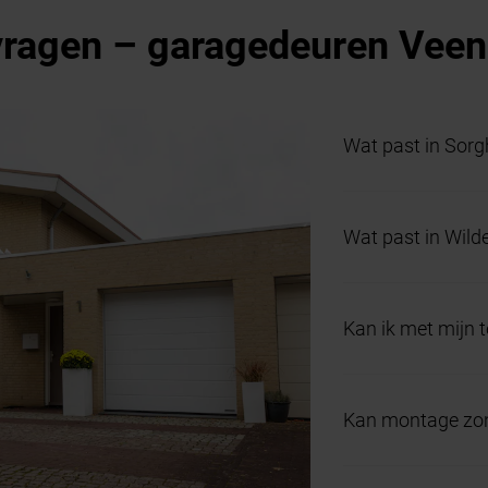
vragen – garagedeuren Vee
Wat past in Sorg
Een sectionaalde
Wat past in Wild
comfort en veel d
Openslaande gara
Kan ik met mijn 
aan bij het straa
Ja. Met een app b
Kan montage zon
meldingen of tijd
Ja, met accu of 