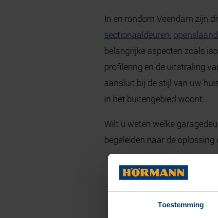
In en rondom Veendam zijn di
sectionaaldeuren
,
openslaand
belangrijke aspecten zoals iso
profilering en de uitstraling v
aansluit bij de stijl van uw 
in het buitengebied woont.
Wilt u weten welke garagedeu
begeleiden naar de oplossing 
Toestemming