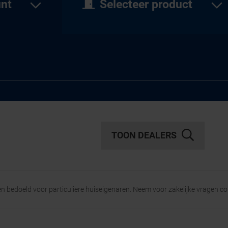
unt
Selecteer product
TOON DEALERS
een bedoeld voor particuliere huiseigenaren. Neem voor zakelijke vragen c