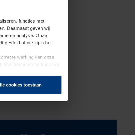
iseren, functies met
ren. Daarnaast geven wij
clame en analyse. Onze
gesteld of die zij in het
 correcte werking van onze
st. Uw toestemming kunt u op
n of herroepen.
lle cookies toestaan