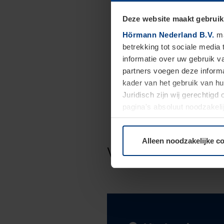
Deze website maakt gebruik
Hörmann Nederland B.V.
ma
betrekking tot sociale media
informatie over uw gebruik 
partners voegen deze informa
kader van het gebruik van h
Juridisch zijn wij gerechtig
pagina's absoluut noodzakeli
elk moment bij de uitleg van
Alleen noodzakelijke c
Vind een deal