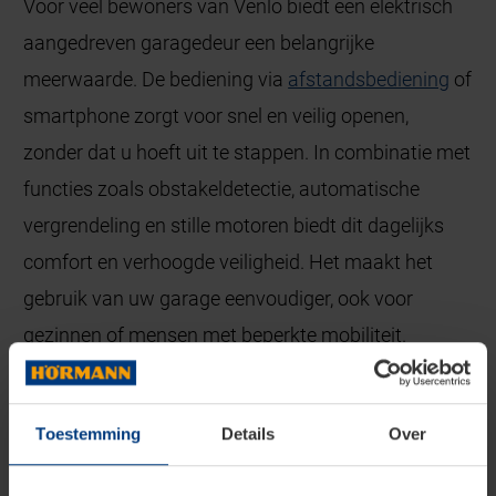
Voor veel bewoners van Venlo biedt een elektrisch
aangedreven garagedeur een belangrijke
meerwaarde. De bediening via
afstandsbediening
of
smartphone zorgt voor snel en veilig openen,
zonder dat u hoeft uit te stappen. In combinatie met
functies zoals obstakeldetectie, automatische
vergrendeling en stille motoren biedt dit dagelijks
comfort en verhoogde veiligheid. Het maakt het
gebruik van uw garage eenvoudiger, ook voor
gezinnen of mensen met beperkte mobiliteit.
Diverse garagedeuren voor elke
Toestemming
Details
Over
situatie