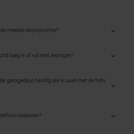
 de meeste doorrijruimte?
 het blad opent verticaal en de stijl-breedte blijft
ond laag is of vol met leidingen?
jdelingse sectionaaldeur vraagt weinig
de garagedeur handig als ik vaak met de fiets
houdt het plafond vrij.
 loopvleugel zonder de hele deur te bewegen.
telefoon bedienen?
dient u de deur, ziet u de status en plant u tijden