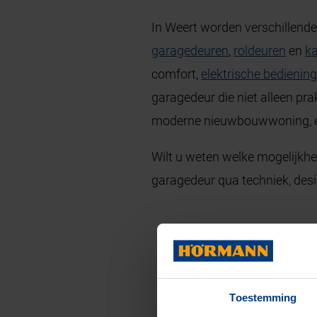
In Weert worden verschillend
garagedeuren
,
roldeuren
en
k
comfort,
elektrische bedienin
garagedeur die niet alleen prak
moderne nieuwbouwwoning, een
Wilt u weten welke mogelijkhe
garagedeur qua techniek, desig
Toestemming