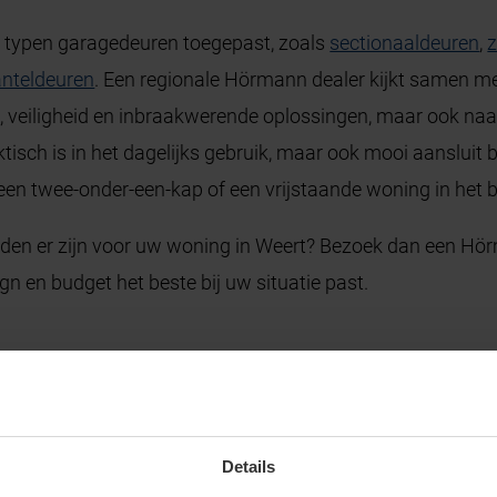
e typen garagedeuren toegepast, zoals
sectionaaldeuren
,
z
anteldeuren
. Een regionale Hörmann dealer kijkt samen met
g
, veiligheid en inbraakwerende oplossingen, maar ook naar 
tisch is in het dagelijks gebruik, maar ook mooi aansluit b
 twee-onder-een-kap of een vrijstaande woning in het 
den er zijn voor uw woning in Weert? Bezoek dan een Hör
n en budget het beste bij uw situatie past.
Details