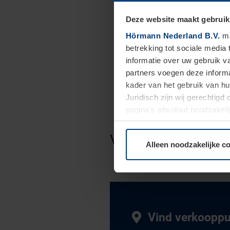
Deze website maakt gebruik
Hörmann Nederland B.V.
ma
betrekking tot sociale media
informatie over uw gebruik 
partners voegen deze informa
kader van het gebruik van h
Juridisch zijn wij gerechtig
pagina's absoluut noodzakeli
elk moment bij de uitleg van
Vind een deal
Alleen noodzakelijke c
Vind verkoopp