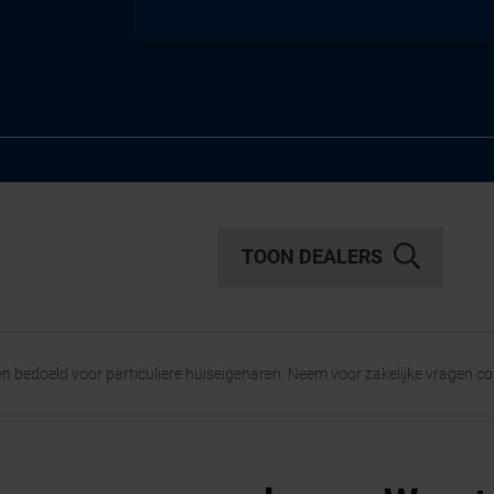
TOON DEALERS
een bedoeld voor particuliere huiseigenaren. Neem voor zakelijke vragen c