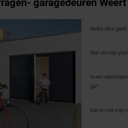
vragen- garagedeuren Weert
Welke deur geeft
De sectionaaldeur:
Wat als mijn plaf
beperkt.
Een roldeur of zi
Is een openslaan
inbouwhoogte en 
ga?
Ja, u gebruikt de
Kan ik met mijn 
Ja. Via de app be