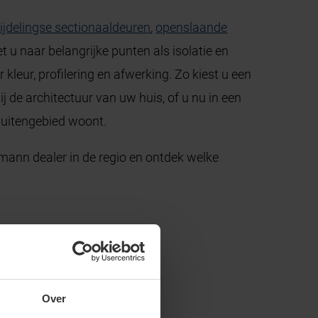
ijdelingse sectionaaldeuren
,
openslaande
 u naar belangrijke punten als isolatie en
kleur, profilering en afwerking. Zo kiest u een
ij de architectuur van uw huis, of u nu in een
buitengebied woont.
mann dealer in de regio en ontdek welke
Over