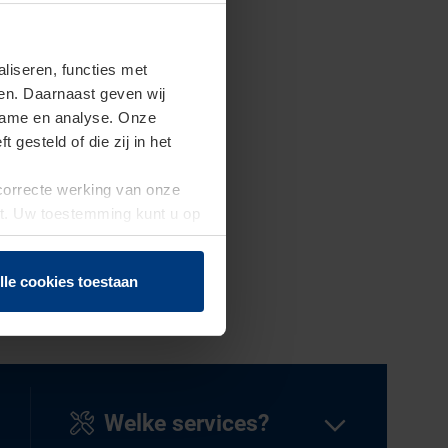
iseren, functies met
ren. Daarnaast geven wij
clame en analyse. Onze
gesteld of die zij in het
 correcte werking van onze
st. Uw toestemming kunt u op
n of herroepen.
lle cookies toestaan
Welke services?