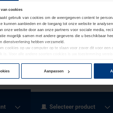
 van cookies
akt gebruik van cookies om de weergegeven content te personal
 te kunnen aanbieden en de toegang tot onze website te analyse
van onze website door aan onze partners voor sociale media, re
tie mogelijk samen met andere gegevens die u beschikbaar heeft 
un dienstverlening hebben verzameld.
d om cookies op uw computer op te slaan voor zover dit voor een
jk is. Voor alle andere soorten cookies is uw toestemming verei
 de cookies op pagina
privacyverklaring
op onze website wijzige
er
in Weert
ookies
Aanpassen
A
unt
Selecteer product