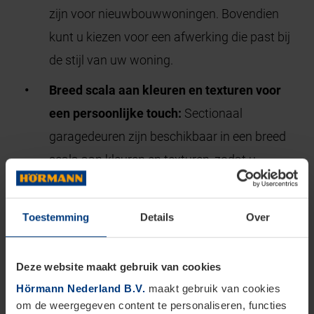
zijn voor nieuwbouwwoningen. Bovendien
kunt u kiezen voor een afwerking die past bij
de stijl van uw woning.
Breed scala aan kleuren en texturen voor
een persoonlijke touch:
Sectionaal
garagedeuren zijn beschikbaar in een breed
scala aan kleuren en texturen, zodat u
eenvoudig een deur kunt kiezen die past bij de
esthetiek van uw woning. Of u nu op zoek
Toestemming
Details
Over
bent naar een moderne, strakke afwerking of
een meer klassieke look, er zijn tal van opties
Deze website maakt gebruik van cookies
om de garagedeur aan te passen aan uw
Hörmann Nederland B.V.
maakt gebruik van cookies
persoonlijke voorkeuren.
om de weergegeven content te personaliseren, functies