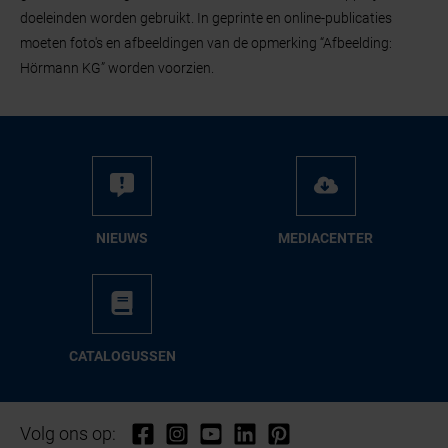
doeleinden worden gebruikt. In geprinte en online-publicaties
moeten foto's en afbeeldingen van de opmerking “Afbeelding:
Hörmann KG” worden voorzien.
NIEUWS
ME­DIA­CEN­TER
CA­TA­LO­GUS­SEN
Volg ons op: