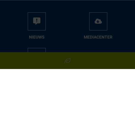
NIEUWS
ME­DIA­CEN­TER
CA­TA­LO­GUS­SEN
Volg ons op:
Algemene voorwaarden
Imprint
Prestatieverklaring volgens BauPVO
Privacybeleid