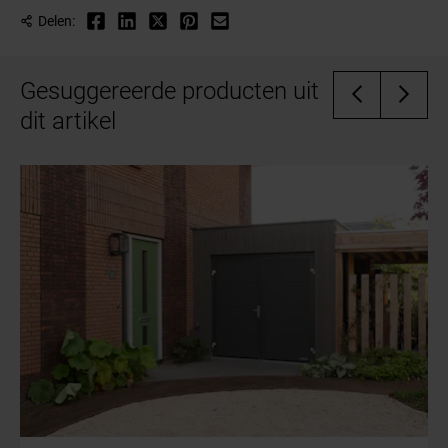
Een professionele installatie zorgt ervoor dat de
garage stabiel te houden, zelfs tijdens extreme
Delen:
garagedeur goed wordt geplaatst en de
weersomstandigheden.
afdichtingen op de juiste manier functioneren.
Gesuggereerde producten uit
Hierdoor wordt voorkomen dat er tocht, regen of
dit artikel
kou naar binnen komt, wat bijdraagt aan een
optimale bescherming van uw garage.