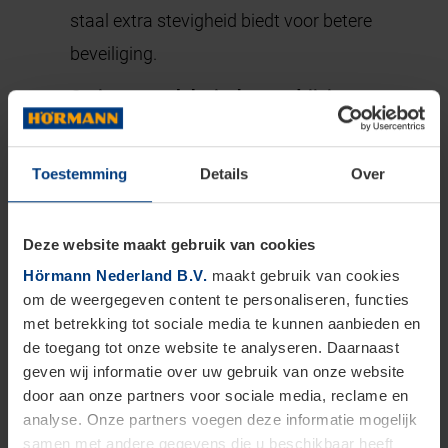
staal extra stevigheid biedt voor betere
beveiliging.
Opties voor elektrische aandrijving voor
extra gemak:
Moderne roldeuren kunnen
worden uitgerust met een elektrische
Toestemming
Details
Over
aandrijving, zodat ze eenvoudig op afstand
bediend kunnen worden. Dit is vooral handig
Deze website maakt gebruik van cookies
in een compacte garage, omdat u de deur
Hörmann Nederland B.V.
maakt gebruik van cookies
kunt openen zonder uit uw auto te hoeven
om de weergegeven content te personaliseren, functies
met betrekking tot sociale media te kunnen aanbieden en
stappen.
de toegang tot onze website te analyseren. Daarnaast
Goede isolatieopties voor energie-
geven wij informatie over uw gebruik van onze website
door aan onze partners voor sociale media, reclame en
efficiëntie:
Roldeuren kunnen worden
analyse. Onze partners voegen deze informatie mogelijk
voorzien van isolatiematerialen, zoals
samen met andere gegevens die u beschikbaar heeft