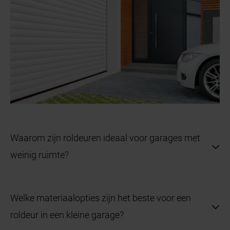
Waarom zijn roldeuren ideaal voor garages met
weinig ruimte?
Roldeuren openen verticaal en rollen compact op
Welke materiaalopties zijn het beste voor een
boven de deuropening, waardoor er geen extra
roldeur in een kleine garage?
ruimte voor of achter de deur nodig is. Dit maakt