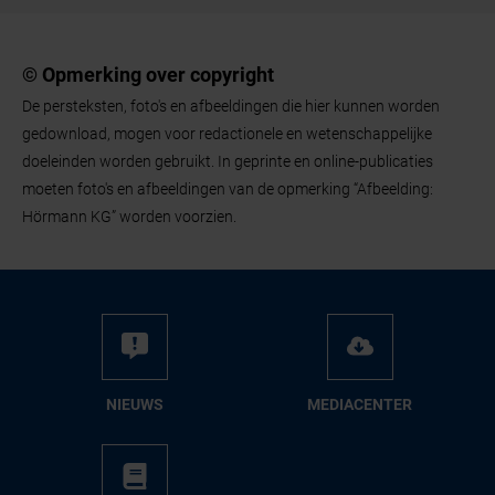
© Opmerking over copyright
De persteksten, foto's en afbeeldingen die hier kunnen worden
gedownload, mogen voor redactionele en wetenschappelijke
doeleinden worden gebruikt. In geprinte en online-publicaties
moeten foto's en afbeeldingen van de opmerking “Afbeelding:
Hörmann KG” worden voorzien.
NIEUWS
ME­DIA­CEN­TER