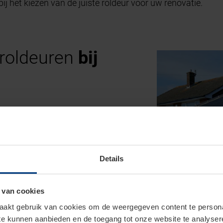
bij het kiezen van de juiste roldeur voor uw renovatie.
 roldeuren
bij
delen voor renovatieprojecten, vooral
elangrijke rol spelen. Hieronder
ke voordelen van roldeuren bij
Details
ntwerp voor beperkte garages:
 van cookies
rticaal en rollen op in een compacte
akt gebruik van cookies om de weergegeven content te personal
RollMatic ro
 te kunnen aanbieden en de toegang tot onze website te analyse