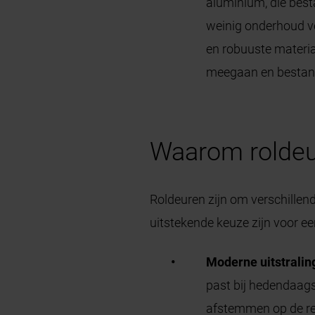
aluminium, die best
weinig onderhoud v
en robuuste materia
meegaan en bestand 
Waarom roldeur
Roldeuren zijn om verschillen
uitstekende keuze zijn voor e
Moderne uitstralin
past bij hedendaags
afstemmen op de res