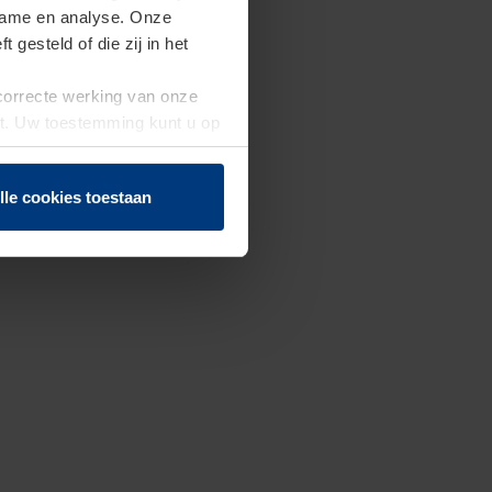
clame en analyse. Onze
gesteld of die zij in het
 correcte werking van onze
st. Uw toestemming kunt u op
n of herroepen.
lle cookies toestaan