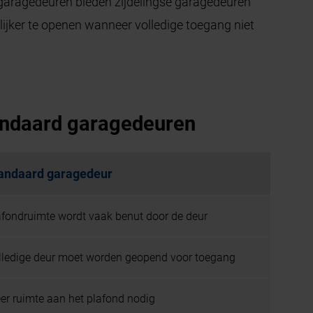
e garagedeuren bieden zijdelingse garagedeuren
elijker te openen wanneer volledige toegang niet
tandaard garagedeuren
andaard garagedeur
afondruimte wordt vaak benut door de deur
lledige deur moet worden geopend voor toegang
er ruimte aan het plafond nodig