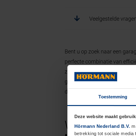
Veelgestelde vrage
Bent u op zoek naar een garag
perfecte combinatie van effici
zijdelingse garagedeuren zijw
geïntegreerde loopdeur een ee
de voordelen van een zijdelin
Toestemming
Deze website maakt gebruik
Wat is een zij
Hörmann Nederland B.V.
ma
betrekking tot sociale media