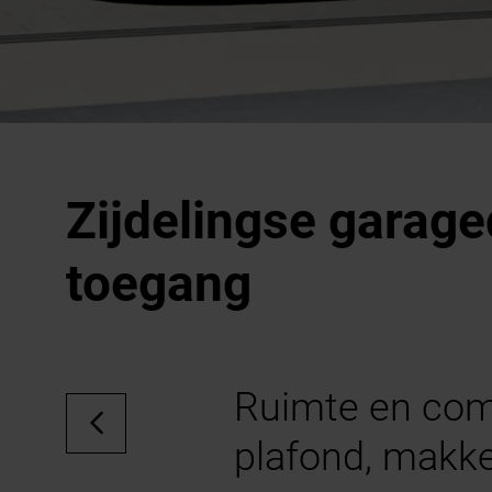
Zijdelingse garag
toegang
Ruimte en comf
plafond, makke