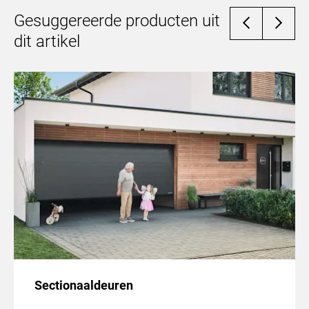
efficiënt werkt. Een slecht geïnstalleerde deur kan
Gesuggereerde producten uit
problemen veroorzaken met het
dit artikel
openingsmechanisme, leiden tot energieverlies of
zelfs een veiligheidsrisico vormen. Een erkende
professional zorgt ervoor dat de deur correct is
gemonteerd en goed functioneert.
Sectionaaldeuren