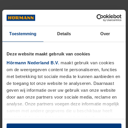
Toestemming
Details
Over
BEKIJK DE ACTUELE VACATURES
Deze website maakt gebruik van cookies
Hörmann Nederland B.V.
maakt gebruik van cookies
om de weergegeven content te personaliseren, functies
Ervaringen van onze
medewerkers
met betrekking tot sociale media te kunnen aanbieden en
Hoe ervaren zij het om te werken bij
de toegang tot onze website te analyseren. Daarnaast
Hörmann?
geven wij informatie over uw gebruik van onze website
door aan onze partners voor sociale media, reclame en
analyse. Onze partners voegen deze informatie mogelijk
samen met andere gegevens die u beschikbaar heeft
gesteld of die zij in het kader van het gebruik van hun
dienstverlening hebben verzameld.