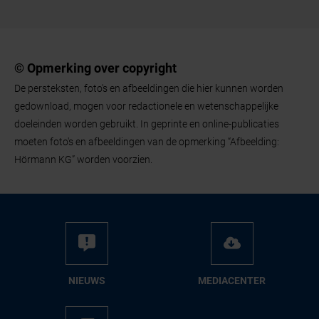
© Opmerking over copyright
De persteksten, foto's en afbeeldingen die hier kunnen worden
gedownload, mogen voor redactionele en wetenschappelijke
doeleinden worden gebruikt. In geprinte en online-publicaties
moeten foto's en afbeeldingen van de opmerking “Afbeelding:
Hörmann KG” worden voorzien.
NIEUWS
ME­DIA­CEN­TER