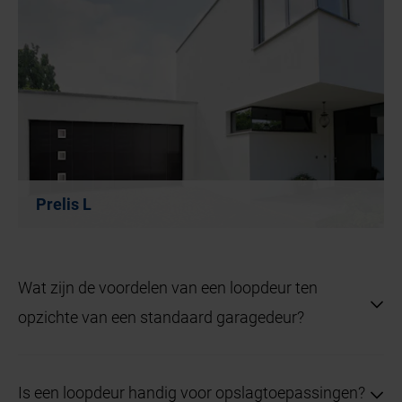
Prelis L
Wat zijn de voordelen van een loopdeur ten
opzichte van een standaard garagedeur?
Een loopdeur biedt gemakkelijke toegang tot de
Is een loopdeur handig voor opslagtoepassingen?
garage zonder de volledige garagedeur te openen,