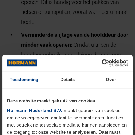
openen. Dit is handig voor het pakken van
fietsen of tuinspullen, vooral wanneer u haast
heeft.
Verminderde slijtage van de hoofddeur door
minder vaak openen:
Omdat u alleen de
loopdeur gebruikt voor kleinere handelingen,
blijft de hoofdgaragedeur langer in goede
staat. Dit vermindert de slijtage en verlaagt de
Toestemming
Details
Over
onderhoudskosten.
Verbeterde veiligheid voor opgeslagen
Deze website maakt gebruik van cookies
spullen:
Een loopdeur maakt het mogelijk om
Hörmann Nederland B.V.
maakt gebruik van cookies
de garage te betreden zonder de volledige
om de weergegeven content te personaliseren, functies
met betrekking tot sociale media te kunnen aanbieden en
garagedeur te openen, wat betekent dat u
de toegang tot onze website te analyseren. Daarnaast