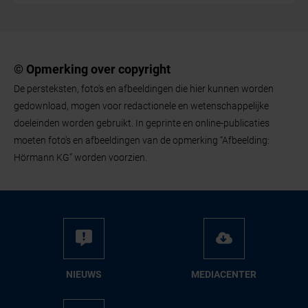
© Opmerking over copyright
De persteksten, foto's en afbeeldingen die hier kunnen worden
gedownload, mogen voor redactionele en wetenschappelijke
doeleinden worden gebruikt. In geprinte en online-publicaties
moeten foto's en afbeeldingen van de opmerking “Afbeelding:
Hörmann KG” worden voorzien.
NIEUWS
ME­DIA­CEN­TER