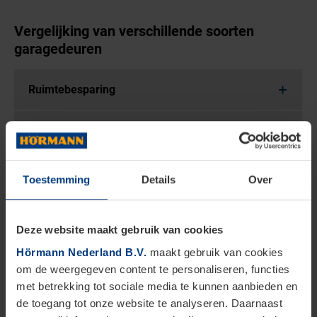
Vergelijking van verschillende soorten
garagedeuren
Ruimtebesparing
Installatiegemak
Veiligheid
Toestemming
Details
Over
Automatisering
Deze website maakt gebruik van cookies
Hörmann Nederland B.V.
maakt gebruik van cookies
Onderhoud
om de weergegeven content te personaliseren, functies
met betrekking tot sociale media te kunnen aanbieden en
Belangrijke kenmerken die
de toegang tot onze website te analyseren. Daarnaast