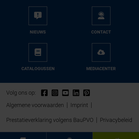
NIEUWS
CON­TACT
CA­TA­LO­GUS­SEN
ME­DIA­CEN­TER
Volg ons op:
Algemene voorwaarden
Imprint
Prestatieverklaring volgens BauPVO
Privacybeleid